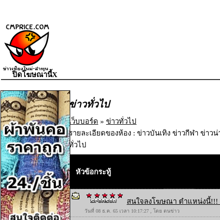
ปิดโฆษณานี้X
ข่าวทั่วไป
เว็บบอร์ด
»
ข่าวทั่วไป
รายละเอียดของห้อง : ข่าวบันเทิง ข่าวกีฬา ข่าวน
ทั่วไป
หัวข้อกระทู้
สนใจลงโฆษณา ตำแหน่งนี้!!! 
วันที่ 08 ธ.ค. 65 เวลา 10:17:27 , โดย ตนข่าว