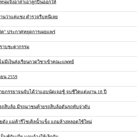
ปี หนุ่มจึงอาสาเอาลูกปืนออกให้
ฐานว่าแค่แซง ตำรวจรีบหนีเลย
โคตรฮิต" ประกาศหยุดการเผยแพร่
ไม่ทราบชะตากรรม
ม่ไม่มีเงินส่งเรียนกวดวิชาเข้าคณะแพทย์
กายน 2559
ภรรยาจนจับได้ว่าแอบนัดเจอชู้ จบชีวิตแต่งงาน 18 ปี
้รถสิบล้อ มีรถมาชนท้ายรถสิบล้อดันรถทับจ่าดับ
ดัง แม่ค้ารีไซเคิลน้ำแข็ง แถมล้างหลอดใช้ใหม่
็นชู้กับเมีย แถมจ้างให้เลิกกัน