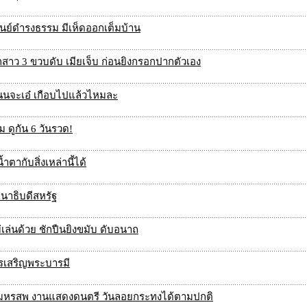
์ศูนย์ดำรงธรรม มีเห็ดออกเต็มบ้าน
งลูกสาว 3 ขวบดับ เมียเจ็บ ก่อนยิงกรอกปากตัวเอง
นนจะเอ๋ เกือบไปแล้วไหมละ
ม ดูกัน 6 วันรวด!
ำตากับสิ่งเหล่านี้ได้
านาธิบดีสหรัฐ
่เล่นด้วย ชักปืนยิงขมับ ดับอนาถ
รรเสริญพระบารมี
้จัดมหรสพ งานแสดงดนตรี วันลอยกระทงได้ตามปกติ