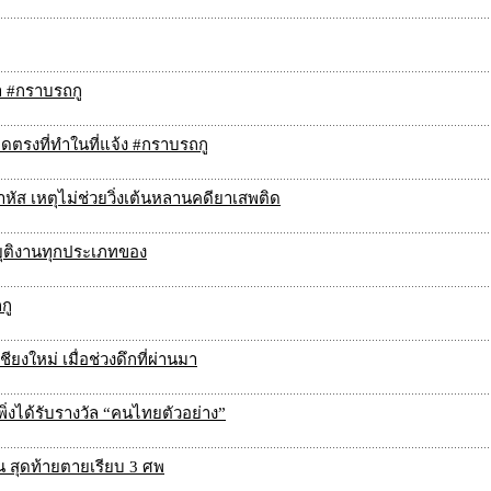
ำ #กราบรถกู
ลาดตรงที่ทำในที่แจ้ง #กราบรถกู
าหัส เหตุไม่ช่วยวิ่งเต้นหลานคดียาเสพติด
ุติงานทุกประเภทของ
กู
ียงใหม่ เมื่อช่วงดึกที่ผ่านมา
 เพิ่งได้รับรางวัล “คนไทยตัวอย่าง”
น สุดท้ายตายเรียบ 3 ศพ