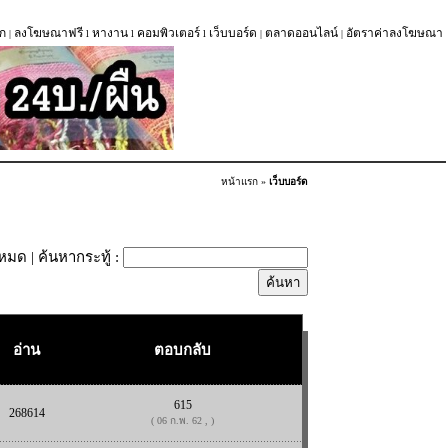
ก
ลงโฆษณาฟรี
หางาน
คอมพิวเตอร์
เว็บบอร์ด
ตลาดออนไลน์
อัตราค่าลงโฆษณา
|
l
l
l
|
|
หน้าแรก
»
เว็บบอร์ด
้งหมด
| ค้นหากระทู้ :
อ่าน
ตอบกลับ
615
268614
( 06 ก.พ. 62 , )