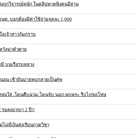
หลังถูกวิจารณ์หนัก ในคลิปพาดพิงคนอีสาน
นท. บอกต้องมีค่าใช้จ่ายจุดละ 1,000
เมื่อเจ้าสาวก้มกราบ
 หวังฆ่าตัวตาย
รมี บนเรือรบหลวง
ร์นอน เช้ายันบ่ายพบกลายเป็นศพ
ดดหล่อใส่ .โดนตืบน่วม-โดนจับ นอภ.พบพระ รีบไปขอโทษ
ี รอลงอาญา 2 ปี!!
ไม่มีเงินส่งเรียนกวดวิชา