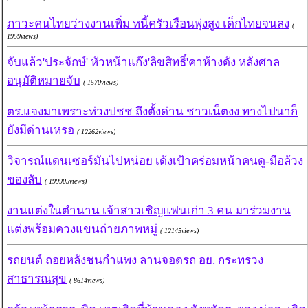
ภาวะคนไทยว่างงานเพิ่ม หนี้ครัวเรือนพุ่งสูง เด็กไทยจนลง
(
1959views)
จับแล้ว'ประจักษ์' หัวหน้าแก๊ง'ลิขสิทธิ์'คาห้างดัง หลังศาล
อนุมัติหมายจับ
( 1570views)
ตร.แจงมาเพราะห่วงปชช ถึงตั้งด่าน ชาวเน็ตงง ทางไปนาก็
ยังมีด่านเหรอ
( 12262views)
วิจารณ์แดนเซอร์มันไปหน่อย เด้งเป้าคร่อมหน้าคนดู-มือล้วง
ของลับ
( 199905views)
งานแต่งในตำนาน เจ้าสาวเชิญแฟนเก่า 3 คน มาร่วมงาน
แต่งพร้อมควงแขนถ่ายภาพหมู่
( 12145views)
รถยนต์ ถอยหลังชนกำแพง ลานจอดรถ อย. กระทรวง
สาธารณสุข
( 8614views)