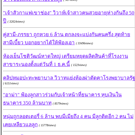
"เจ้าสัวกาแฟเขาช่อง" วิวาห์เจ้าสาวคนสวยอายุห่างกันถึง 50
ปี
( 32024views)
คู่สามี-ภรรยา ถูกหวย 6 ล้าน ตกลงจะแบ่งกันคนครึ่ง สุดท้าย
สามีเบี้ยว บอกอยากได้ให้ฟ้องเอา
( 33496views)
ห้องเย็นโชติวัฒน์หาดใหญ่ เตรียมหยุดผลิตสินค้าที่โรงงาน
สาขาระนองตั้งแต่วันที่ 1 ธ.ค.นี้
( 1523views)
คลิปหมอปะทะพยาบาล วิวาทแย่งห้องผ่าตัดคาโรงพยาบาลรัฐ
( 6151views)
"อาม่า" ฟ้องลูกสาวร่วมกับเจ้าหน้าที่ธนาคาร หุบเงินใน
ธนาคาร 350 ล้านบาท
( 8579views)
หนุ่มถูกลอตเตอรี่ 6 ล้าน พบมีเมียถึง 4 คน มีลูกติดอีก 2 คน ไม่
เคยเหลียวแลลูก
( 15778views)