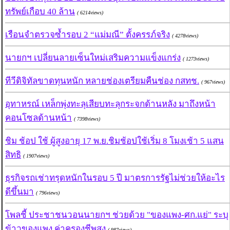
ทรัพย์เกือบ 40 ล้าน
( 6214views)
เรือนจำตรวจซ้ำรอบ 2 “แม่มณี” ตั้งครรภ์จริง
( 4278views)
นายกฯ เปลี่ยนลายเซ็นใหม่เสริมความแข็งแกร่ง
( 1273views)
ทีวีดิจิทัลขาดทุนหนัก หลายช่องเตรียมคืนช่อง กสทช.
( 967views)
อุทาหรณ์ เหล็กพุ่งทะลุเสียบทะลุกระจกด้านหลัง มาถึงหน้า
คอนโซลด้านหน้า
( 7398views)
ชิม ช้อป ใช้ ผู้สูงอายุ 17 พ.ย.ชิมช้อปใช้เริ่ม 8 โมงเช้า 5 แสน
สิทธิ
( 1907views)
ธุรกิจรถเช่าทรุดหนักในรอบ 5 ปี มาตรการรัฐไม่ช่วยให้อะไร
ดีขึ้นมา
( 796views)
โพลชี้ ประชาชนวอนนายกฯ ช่วยด้วย "ของแพง-ศก.แย่" ระบุ
ข้าวของแพง ค่าครองชีพสูง
( 987views)