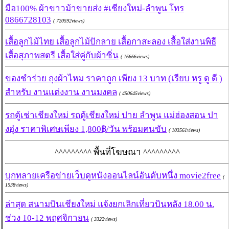
มือ100% ผ้าขาวม้าขายส่ง #เชียงใหม่-ลำพูน โทร
0866728103
( 720592views)
เสื้อลูกไม้ไทย เสื้อลูกไม้ปักลาย เสื้อกาสะลอง เสื้อใส่งานพิธี
เสื้อสุภาพสตรี เสื้อใส่คู่กับผ้าซิ่น
( 16666views)
ของชำร่วย ถุงผ้าไหม ราคาถูก เพียง 13 บาท (เรียบ หรู ดู ดี )
สำหรับ งานแต่งงาน งานมงคล
( 450645views)
รถตู้เช่าเชียงใหม่ รถตู้เชียงใหม่ ปาย ลำพูน แม่ฮ่องสอน ปา
งอุ๋ง ราคาพิเศษเพียง 1,800฿/วัน พร้อมคนขับ
( 103561views)
^^^^^^^^^ พื้นที่โฆษณา ^^^^^^^^^
บุกทลายเครือข่ายเว็บดูหนังออนไลน์อันดับหนึ่ง movie2free
(
1538views)
ล่าสุด สนามบินเชียงใหม่ แจ้งยกเลิกเที่ยวบินหลัง 18.00 น.
ช่วง 10-12 พฤศจิกายน
( 3322views)