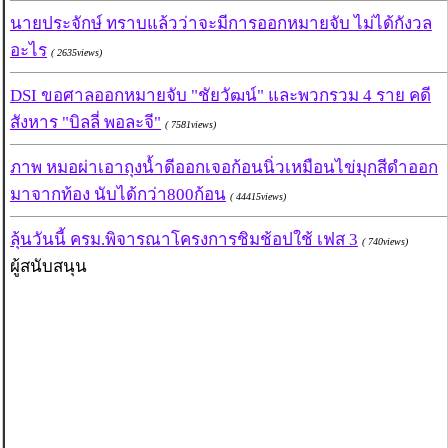
นายประจักษ์ ทราบแล้วว่าจะมีการออกหมายจับ ไม่ได้กังวล
อะไร
( 2635views)
DSI ขอศาลออกหมายจับ "ชัยวัฒน์" และพวกรวม 4 ราย คดี
สังหาร "บิลลี่ พอละจี"
( 7581views)
ภาพ หมอผ่าเอาถุงน้ำดีออกเจอก้อนนิ่วเหมือนไข่มุกสีดำออก
มาจากท้อง นับได้กว่า800ก้อน
( 44415views)
ลุ้นวันนี้ ครม.พิจารณาโครงการชิมช้อปใช้ เฟส 3
( 740views)
ผู้สนับสนุน