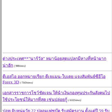
ต่างประเทศ**"นาร์วัล” หมาน้อยสุดแปลกมีหางที่หน้าผาก
น่าฮัก
( 988views)
ดีเอสไอ ออกหมายเรียก ดีเจแมน-ใบเตย แจงสัมพันธ์ซีอีโอ
Forex 3D
( 7343views)
เอกสารราชการโชว์ชัดเจน ให้นำเงินกองทุนประกันสังคมไป
ใช้ประโยชน์ให้มากที่สุด เช่นปล่อยกู้
( 6102views)
ปอท.จับหนุ่มวัย 22 ปลอมเฟซบุ๊ค รับสมัครงาน ตั้งแต่ปี 59 รับ