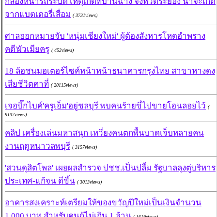
กล้องหน้ารถระบิด เหตุเกิดที่บ้านฉาง จังหวัดระยอง น่าจะเกิด
จากแบตเตอรี่เสื่อม
( 3731views)
ศาลออกหมายจับ 'หนุ่มเชียงใหม่' ผู้ต้องสังหารโหดอำพราง
คดี'ผัวเมียครู
( 453views)
18 ล้อชนมอเตอร์ไซค์หน้าหน้าธนาคารกรุงไทย สาขาหางดง
เสียชีวิตคาที่
( 20115views)
เจอบิ๊กไบค์'ครูเอ็ม'อยู่ชลบุรี พบคนร้ายขี่ไปขายโอนลอยไว้
(
9137views)
คลิป เครื่องเล่นมหาสนุก เหวี่ยงคนตกพื้นบาดเจ็บหลายคน
งานฤดูหนาวลพบุรี
( 3157views)
'สวนดุสิตโพล' เผยผลสำรวจ ปชช.เป็นปลื้ม รัฐบาลลุงตู่บริหาร
ประเทศ-แก้จน ดีขึ้น
( 3013views)
อาคารสงเคราะห์เตรียมให้ของขวัญปีใหม่เป็นเงินจำนวน
1,000 บาท สำหรับคนกู้ไม่เกิน 1 ล้าน
( 1619views)