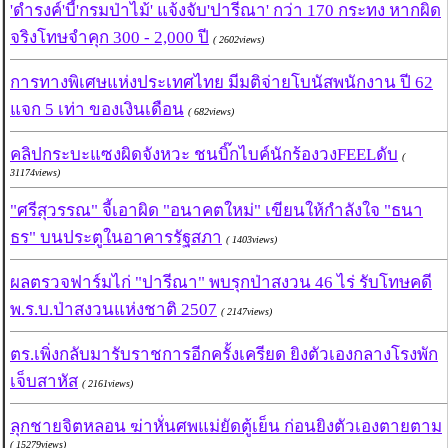
'ดำรงค์'บี้'กรมป่าไม้' แจ้งจับ'ปารีณา' กว่า 170 กระทง หากผิด
จริงโทษจำคุก 300 - 2,000 ปี
( 2602views)
การทางพิเศษแห่งประเทศไทย มีมติจ่ายโบนัสพนักงาน ปี 62
แจก 5 เท่า ของเงินเดือน
( 682views)
คลิปกระบะแซงผิดจังหวะ ชนบิ๊กไบค์นักร้องวงFEELดับ
(
31174views)
"ศรีสุวรรณ" จี้เอาผิด "อนาคตใหม่" เขียนให้กำลังใจ "ธนา
ธร" บนประตูในอาคารรัฐสภา
( 1403views)
ผลตรวจฟาร์มไก่ "ปารีณา" พบรุกป่าสงวน 46 ไร่ รับโทษคดี
พ.ร.บ.ป่าสงวนแห่งชาติ 2507
( 2147views)
ตร.เพิ่งกลับมารับราชการอีกครั้งเครียด ยิงตัวเองกลางโรงพัก
เจ็บสาหัส
( 2161views)
ลุกชายจิตหลอน ฆ่าหั่นศพแม่ยัดตู้เย็น ก่อนยิงตัวเองตายตาม
( 15279views)