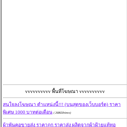
vvvvvvvvvv พื้นที่โฆษณา vvvvvvvvvv
สนใจลงโฆษณา ตำแหน่งนี้!!! (บนสุดของเว็บบอร์ด) ราคา
พิเศษ 1000 บาทต่อเดือน
( 268650views)
ผ้าพันคอขายส่ง ราคาถูก ราคาส่ง ผลิตจากผ้าฝ้ายแท้ทอ