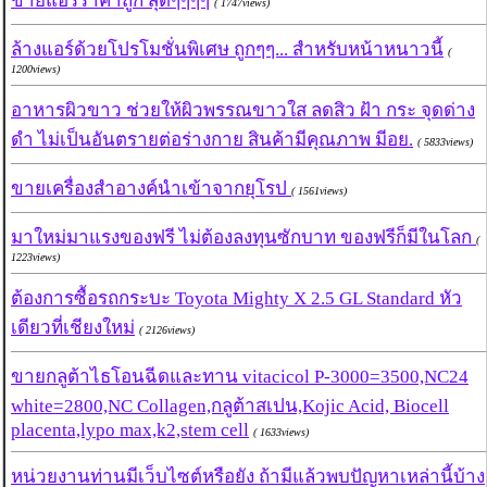
ขายแอร์ราคาถูก สุดๆๆๆๆ
( 1747views)
ล้างแอร์ด้วยโปรโมชั่นพิเศษ ถูกๆๆ... สำหรับหน้าหนาวนี้
(
1200views)
อาหารผิวขาว ช่วยให้ผิวพรรณขาวใส ลดสิว ฝ้า กระ จุดด่าง
ดำ ไม่เป็นอันตรายต่อร่างกาย สินค้ามีคุณภาพ มีอย.
( 5833views)
ขายเครื่องสำอางค์นำเข้าจากยุโรป
( 1561views)
มาใหม่มาแรงของฟรี ไม่ต้องลงทุนซักบาท ของฟรีก็มีในโลก
(
1223views)
ต้องการซื้อรถกระบะ Toyota Mighty X 2.5 GL Standard หัว
เดียวที่เชียงใหม่
( 2126views)
ขายกลูต้าไธโอนฉีดและทาน vitacicol P-3000=3500,NC24
white=2800,NC Collagen,กลูต้าสเปน,Kojic Acid, Biocell
placenta,lypo max,k2,stem cell
( 1633views)
หน่วยงานท่านมีเว็บไซต์หรือยัง ถ้ามีแล้วพบปัญหาเหล่านี้บ้าง