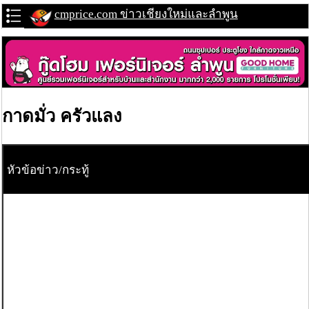
cmprice.com ข่าวเชียงใหม่และลำพูน
กาดมั่ว ครัวแลง
หัวข้อข่าว/กระทู้