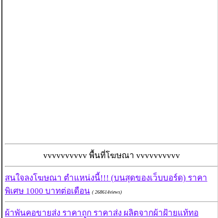
vvvvvvvvvv พื้นที่โฆษณา vvvvvvvvvv
สนใจลงโฆษณา ตำแหน่งนี้!!! (บนสุดของเว็บบอร์ด) ราคา
พิเศษ 1000 บาทต่อเดือน
( 268614views)
ผ้าพันคอขายส่ง ราคาถูก ราคาส่ง ผลิตจากผ้าฝ้ายแท้ทอ