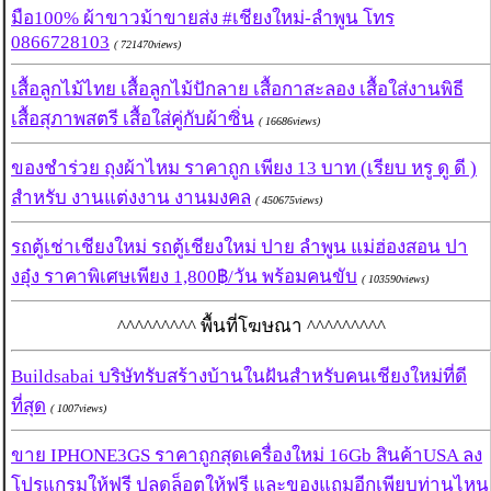
มือ100% ผ้าขาวม้าขายส่ง #เชียงใหม่-ลำพูน โทร
0866728103
( 721470views)
เสื้อลูกไม้ไทย เสื้อลูกไม้ปักลาย เสื้อกาสะลอง เสื้อใส่งานพิธี
เสื้อสุภาพสตรี เสื้อใส่คู่กับผ้าซิ่น
( 16686views)
ของชำร่วย ถุงผ้าไหม ราคาถูก เพียง 13 บาท (เรียบ หรู ดู ดี )
สำหรับ งานแต่งงาน งานมงคล
( 450675views)
รถตู้เช่าเชียงใหม่ รถตู้เชียงใหม่ ปาย ลำพูน แม่ฮ่องสอน ปา
งอุ๋ง ราคาพิเศษเพียง 1,800฿/วัน พร้อมคนขับ
( 103590views)
^^^^^^^^^ พื้นที่โฆษณา ^^^^^^^^^
Buildsabai บริษัทรับสร้างบ้านในฝันสำหรับคนเชียงใหม่ที่ดี
ที่สุด
( 1007views)
ขาย IPHONE3GS ราคาถูกสุดเครื่องใหม่ 16Gb สินค้าUSA ลง
โปรแกรมให้ฟรี ปลดล็อตให้ฟรี และของแถมอีกเพียบท่านไหน