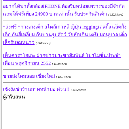
อยากได้ขาตั้งกล้องIPHONE ต้องรีบหน่อยเพราะของมีจำกัด
เเถมให้ฟรีเพียง 24900 บาทเท่านั้น รับประกันสินค้า
( 1222views)
*ส่งฟรี *กางเกงเด็ก สไตล์เกาหลี ญี่ปุ่น leggingเลคกิ้ง แล็คกิ้ง
เด็ก ก้นสี่เหลี่ยม ก้นบานรูปสัตว์ วัยหัดเดิน เตรียมอนุบาล เด็ก
เล็กรับลมหนาว
( 2186views)
เท็นคาราโอเกะ ฝากข่าวประชาสัมพันธ์ โปรโมชั่นประจำ
เดือน พฤศจิกายน 2552
( 1558views)
ขายส่งโคมลอย เชียงใหม่
( 1801views)
เซ้ง&เช่าร้านกาดหน้ามอ ด่วน!!
( 1312views)
ผู้สนับสนุน