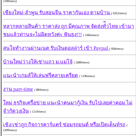
1200views)
เชียงใหม่-ลำพูน รับสอนจีน ราคากันเอง ตามบ้าน
( 6352views)
หลากหลายสินค้า ราคาส่ง ถูก มีคุณภาพ จัดส่งทั่ีวไทย เข้ามา
ชมแล้วท่านจะไม่ผิดหวังค่ะ ฟันธง!!!
( 1066views)
สนใจทำงานผ่านเนต รับเงินดอลล่าร์ เข้า Paypal
( 958views)
บ้านใหม่ว่างให้เช่าแถว ม.แม่โจ้
( 2680views)
แนะนำเกมส์ให้เล่นฟรีคลายเครียด
( 1196views)
งาน part-time
( 884views)
ใหม่ ธุรกิจเครื่อข่าย แนะนำคนมากู้เงิน รับไปเลยค่าคอม ไม่
จำกัดวงเงิน
( 1110views)
เช้ง/เช่าถูก กิจการคาร์แคร์ ซ่อมรถยนต์ หรือเปิดเต็นท์รถ
(
1499views)