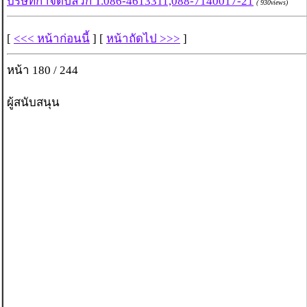
บริษัทกำจัดปลวก T.086-4613311,088-7140017-21
( 930views)
[
<<< หน้าก่อนนี้
] [
หน้าถัดไป >>>
]
หน้า 180 / 244
ผู้สนับสนุน