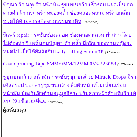
ปัญหา สิว หลุมสิว หน้ามัน รูขุมขนกว้าง ริ้วรอย แผลเป็น จุด
ด่างดำ ฝ้า กระ หน้าหมองคล้ำ ช่องคลอดหลวม หน้าอกเล็ก
ช่วยได้ด้วยสารสกัดจากธรรมชาติห
( 1025views)
รีแพร์ repair กระชับช่องคลอด ช่องคลอดหลวม ทำสาว โดย
ไม่ต้องทำ รีแพร์ แถมปัญหา ดำ คล้ำ มีกลิ่น ของท่านหญิงจะ
หมดไป เมื่อได้สัมผัสกับ Lady Lifting Serumกห
( 1200views)
Casio printing Tape 6MM/9MM/12MM 053-223088
( 1179views)
รูขุมขนกว้าง หน้ามัน กระชับรูขุมขนด้วย Miracle Drops มิรา
เคิลดรอป บอกลารูขุมขนกว้าง ลืมผิวหน้าที่ไม่เนียนเรียบ
หน้ามัน ป้องกันสิวต้านอนุมูลอิสระ ปรับสภาพผิวสำหรับผิวแพ้
ง่ายให้แข็งแรงขึ้นฟ
( 1002views)
ผู้สนับสนุน