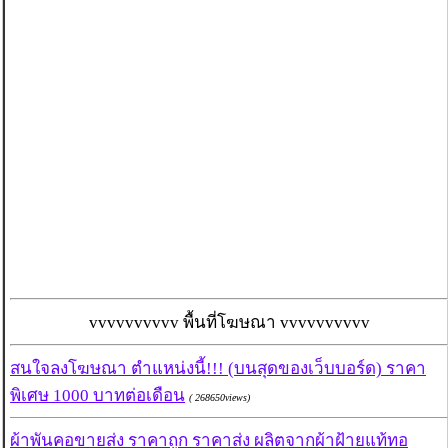
vvvvvvvvvv พื้นที่โฆษณา vvvvvvvvvv
สนใจลงโฆษณา ตำแหน่งนี้!!! (บนสุดของเว็บบอร์ด) ราคา
พิเศษ 1000 บาทต่อเดือน
( 268650views)
ผ้าพันคอขายส่ง ราคาถูก ราคาส่ง ผลิตจากผ้าฝ้ายแท้ทอ