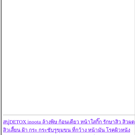
สบู่DETOX inoota ล้างพิษ ก้อนเดียว หน้าใสกิ๊ก รักษาสิว สิวผด
สิวเสี้ยน ฝ้า กระ กระชับรูขุมขน ที่กว้าง หน้ามัน โรคผิวหนัง