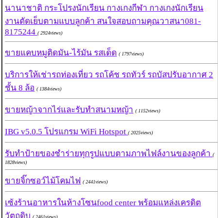
นานาชาติ กระโปรงนักเรียน กางเกงกีฬา กางเกงนักเรียน
งานตัดเย็บตามแบบลูกค้า สนใจสอบถามคุณวาสนา081-
8175244
( 2924views)
ขายแคบหมูติดมัน-ไร้มัน รสเด็ด
( 1797views)
บริการให้เช่ารถท่องเที่ยว รถโค้ช รถทัวร์ รถบัสปรับอากาศ 2
ชั้น 8 ล้อ
( 1384views)
ขายหญ้าจากไร่และรับทำสนามหญ้า
( 1152views)
IBG v5.0.5 โปรแกรม WiFi Hotspot
( 2025views)
รับทำป้ายของชำร่ายทุกรูปแบบตามภาพไฟล์งานของลูกค้า
(
1828views)
ขายจิ๊กซอว์ไม้โคมไฟ
( 2441views)
เซ้งร้านอาหารในห้างโซนfood center พร้อมแหล่งเครดิต
วัตถุดิบ
( 2461views)