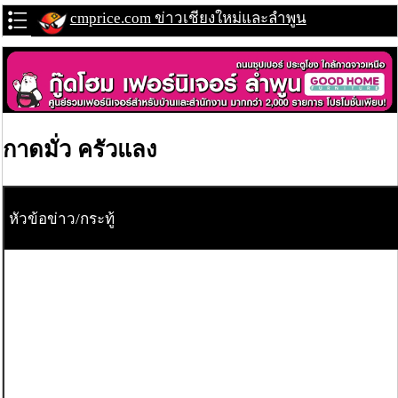
cmprice.com ข่าวเชียงใหม่และลำพูน
กาดมั่ว ครัวแลง
หัวข้อข่าว/กระทู้