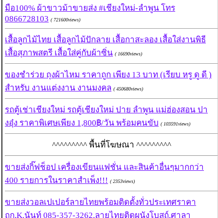
มือ100% ผ้าขาวม้าขายส่ง #เชียงใหม่-ลำพูน โทร
0866728103
( 721600views)
เสื้อลูกไม้ไทย เสื้อลูกไม้ปักลาย เสื้อกาสะลอง เสื้อใส่งานพิธี
เสื้อสุภาพสตรี เสื้อใส่คู่กับผ้าซิ่น
( 16690views)
ของชำร่วย ถุงผ้าไหม ราคาถูก เพียง 13 บาท (เรียบ หรู ดู ดี )
สำหรับ งานแต่งงาน งานมงคล
( 450680views)
รถตู้เช่าเชียงใหม่ รถตู้เชียงใหม่ ปาย ลำพูน แม่ฮ่องสอน ปา
งอุ๋ง ราคาพิเศษเพียง 1,800฿/วัน พร้อมคนขับ
( 103591views)
^^^^^^^^^ พื้นที่โฆษณา ^^^^^^^^^
ขายส่งกิ๊ฟช็อป เครื่องเขียนแฟชั่น และสินค้าอื่นๆมากกว่า
400 รายการในราคาสำเพ็ง!!!
( 2353views)
ขายส่งวอลเปเปอร์ลายไทยพร้อมติดตั้งทั่วประเทศราคา
ถูก,K.นันท์ 085-357-3262,ลายไทยติดผนังโบสถ์,ศาลา