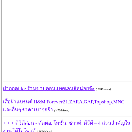
ฝากกดlike ร้านขายคอนแทคเลนส์หน่อยจ๊ะ
( 1246views)
เสื้อผ้าแบรนด์ H&M,Forever21,ZARA,GAP,Topshop,MNG
และอื่นๆ ราคาเบาๆจร้า
( 4728views)
+ + + ดีวีดีสอน - ตัดต่อ, โมชั่น, ซาวด์, ดีวีดี – 4 ส่วนสำคัญใน
งานวีดีโอโพสต์
( 1816views)