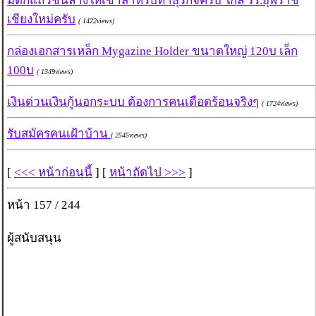
มีตึกแถวชั้นล่างให้เช่าสำหรับทำธุรกิจครับ ใกล้ รร.ยุพราช
เชียงใหม่ครับ
( 1422views)
กล่องเอกสารเหล็ก Mygazine Holder ขนาดใหญ่ 120บ เล็ก
100บ
( 1349views)
เงินด่วนเงินกู้นอกระบบ ต้องการคนเดือดร้อนจริงๆ
( 1724views)
รับสมัครคนเฝ้าบ้าน
( 2545views)
[
<<< หน้าก่อนนี้
] [
หน้าถัดไป >>>
]
หน้า 157 / 244
ผู้สนับสนุน