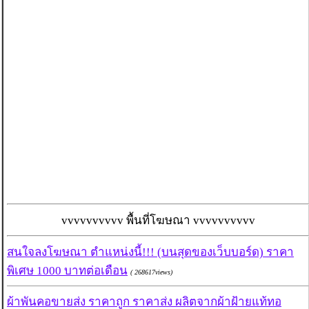
vvvvvvvvvv พื้นที่โฆษณา vvvvvvvvvv
สนใจลงโฆษณา ตำแหน่งนี้!!! (บนสุดของเว็บบอร์ด) ราคา
พิเศษ 1000 บาทต่อเดือน
( 268617views)
ผ้าพันคอขายส่ง ราคาถูก ราคาส่ง ผลิตจากผ้าฝ้ายแท้ทอ