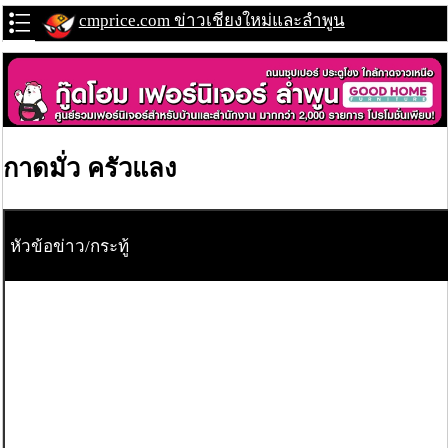
cmprice.com ข่าวเชียงใหม่และลำพูน
กาดมั่ว ครัวแลง
หัวข้อข่าว/กระทู้