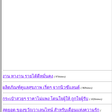
งาน หางาน รายได้ดีหมั่นคง
( 974views)
ผลิตภัณฑ์ดูแลสุขภาพ เริ่ดๆ จากนิวซ๊แลนด์
( 969views)
กระเป๋าสวยๆ ราคาไม่แพง โดนใจผู้ให้ ถูกใจผู้รับ
( 1026views)
สุดยอด ของขวัญวาเลนไทน์ สำหรับเดือนแห่งความรัก
(