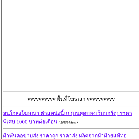
vvvvvvvvvv พื้นที่โฆษณา vvvvvvvvvv
สนใจลงโฆษณา ตำแหน่งนี้!!! (บนสุดของเว็บบอร์ด) ราคา
พิเศษ 1000 บาทต่อเดือน
( 268594views)
ผ้าพันคอขายส่ง ราคาถูก ราคาส่ง ผลิตจากผ้าฝ้ายแท้ทอ