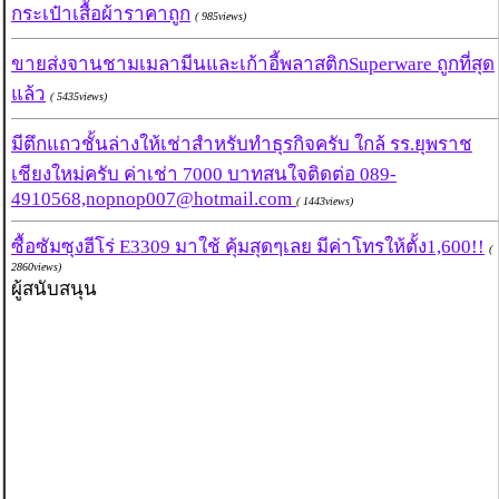
กระเป๋าเสื้อผ้าราคาถูก
( 985views)
ขายส่งจานชามเมลามีนและเก้าอี้พลาสติกSuperware ถูกที่สุด
แล้ว
( 5435views)
มีตึกแถวชั้นล่างให้เช่าสำหรับทำธุรกิจครับ ใกล้ รร.ยุพราช
เชียงใหม่ครับ ค่าเช่า 7000 บาทสนใจติดต่อ 089-
4910568,nopnop007@hotmail.com
( 1443views)
ซื้อซัมซุงฮีโร่ E3309 มาใช้ คุ้มสุดๆเลย มีค่าโทรให้ตั้ง1,600!!
(
2860views)
ผู้สนับสนุน