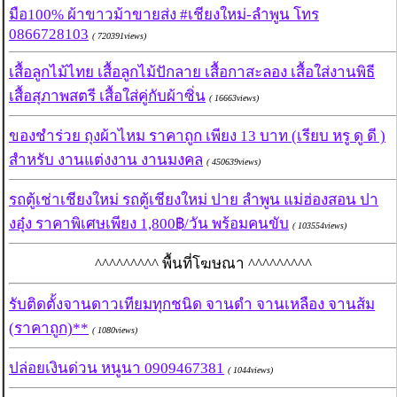
มือ100% ผ้าขาวม้าขายส่ง #เชียงใหม่-ลำพูน โทร
0866728103
( 720391views)
เสื้อลูกไม้ไทย เสื้อลูกไม้ปักลาย เสื้อกาสะลอง เสื้อใส่งานพิธี
เสื้อสุภาพสตรี เสื้อใส่คู่กับผ้าซิ่น
( 16663views)
ของชำร่วย ถุงผ้าไหม ราคาถูก เพียง 13 บาท (เรียบ หรู ดู ดี )
สำหรับ งานแต่งงาน งานมงคล
( 450639views)
รถตู้เช่าเชียงใหม่ รถตู้เชียงใหม่ ปาย ลำพูน แม่ฮ่องสอน ปา
งอุ๋ง ราคาพิเศษเพียง 1,800฿/วัน พร้อมคนขับ
( 103554views)
^^^^^^^^^ พื้นที่โฆษณา ^^^^^^^^^
รับติดตั้งจานดาวเทียมทุกชนิด จานดำ จานเหลือง จานส้ม
(ราคาถูก)**
( 1080views)
ปล่อยเงินด่วน หนูนา 0909467381
( 1044views)