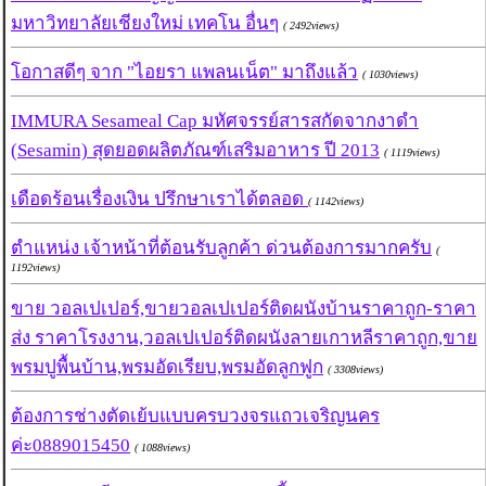
มหาวิทยาลัยเชียงใหม่ เทคโน อื่นๆ
( 2492views)
โอกาสดีๆ จาก "ไอยรา แพลนเน็ต" มาถึงแล้ว
( 1030views)
IMMURA Sesameal Cap มหัศจรรย์สารสกัดจากงาดำ
(Sesamin) สุดยอดผลิตภัณฑ์เสริมอาหาร ปี 2013
( 1119views)
เดือดร้อนเรื่องเงิน ปรึกษาเราได้ตลอด
( 1142views)
ตำแหน่ง เจ้าหน้าที่ต้อนรับลูกค้า ด่วนต้องการมากครับ
(
1192views)
ขาย วอลเปเปอร์,ขายวอลเปเปอร์ติดผนังบ้านราคาถูก-ราคา
ส่ง ราคาโรงงาน,วอลเปเปอร์ติดผนังลายเกาหลีราคาถูก,ขาย
พรมปูพื้นบ้าน,พรมอัดเรียบ,พรมอัดลูกฟูก
( 3308views)
ต้องการช่างตัดเย้บแบบครบวงจรแถวเจริญนคร
ค่ะ0889015450
( 1088views)