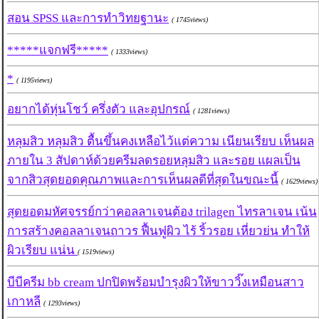
สอน SPSS และการทำวิทยฐานะ
( 1745views)
*****แจกฟรี*****
( 1333views)
*
( 1195views)
อยากได้หุ่นโชว์ ครึ่งตัว และอุปกรณ์
( 1281views)
หลุมสิว หลุมสิว ตื้นขึ้นคงเหลือไว้แต่ความ เนียนเรียบ เห็นผล
ภายใน 3 สัปดาห์ด้วยครีมลดรอยหลุมสิว และรอย แผลเป็น
จากสิวสุดยอดคุณภาพและการเห็นผลดีที่สุดในขณะนี้
( 1629views)
สุดยอดมหัศจรรย์กว่าคอลลาเจนต้อง trilagen ไทรลาเจน เน้น
การสร้างคอลลาเจนถาวร ฟื้นฟูผิว ไร้ ริ้วรอย เหี่ยวย่น ทำให้
ผิวเรียบ แน่น
( 1519views)
บีบีครีม bb cream ปกปิดพร้อมบำรุงผิวให้ขาววิ๊งเหมือนสาว
เกาหลี
( 1293views)