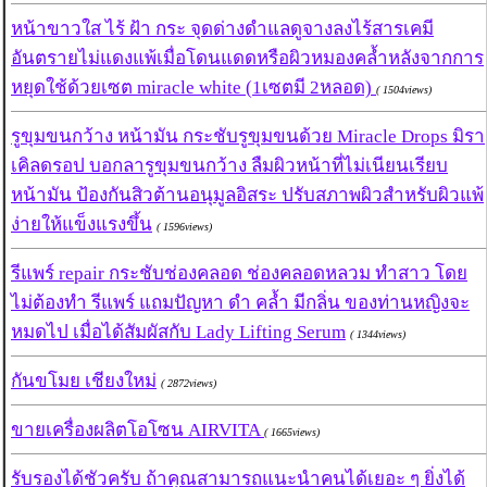
หน้าขาวใส ไร้ ฝ้า กระ จุดด่างดำแลดูจางลงไร้สารเคมี
อันตรายไม่แดงแพ้เมื่อโดนแดดหรือผิวหมองคล้ำหลังจากการ
หยุดใช้ด้วยเซต miracle white (1เซตมี 2หลอด)
( 1504views)
รูขุมขนกว้าง หน้ามัน กระชับรูขุมขนด้วย Miracle Drops มิรา
เคิลดรอป บอกลารูขุมขนกว้าง ลืมผิวหน้าที่ไม่เนียนเรียบ
หน้ามัน ป้องกันสิวต้านอนุมูลอิสระ ปรับสภาพผิวสำหรับผิวแพ้
ง่ายให้แข็งแรงขึ้น
( 1596views)
รีแพร์ repair กระชับช่องคลอด ช่องคลอดหลวม ทำสาว โดย
ไม่ต้องทำ รีแพร์ แถมปัญหา ดำ คล้ำ มีกลิ่น ของท่านหญิงจะ
หมดไป เมื่อได้สัมผัสกับ Lady Lifting Serum
( 1344views)
กันขโมย เชียงใหม่
( 2872views)
ขายเครื่องผลิตโอโซน AIRVITA
( 1665views)
รับรองได้ชัวครับ ถ้าคุณสามารถแนะนำคนได้เยอะ ๆ ยิ่งได้