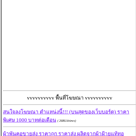
vvvvvvvvvv พื้นที่โฆษณา vvvvvvvvvv
สนใจลงโฆษณา ตำแหน่งนี้!!! (บนสุดของเว็บบอร์ด) ราคา
พิเศษ 1000 บาทต่อเดือน
( 268614views)
ผ้าพันคอขายส่ง ราคาถูก ราคาส่ง ผลิตจากผ้าฝ้ายแท้ทอ