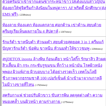
ด้วยครีมนำเข้าจากแดนซากุระหน้าขาวใสเด้งแบบสาวญี่ปุ่น
ต้องยกให้ฟูจิครีมกำลังนิยมในหมู่ดารา AF พริตตี้ นักศึกษา(ส่ง
EMS ฟรี)
( 2238views)
ท้องลาย ท้องแตก ท้องแตกลาย ศอกด้าน เข่าด้าน สยบด้วย
ครีมยูเรียเห็นผลภายใน 4 สัปดาห์
( 1267views)
รักแร้ดำ ขาหนีบดำ หัวนมดำ สยบด้วยสุดยอด 3 in 1 ครีมแก้
ปัญหารักแร้ดำ ข้อพับ ขาหนีบ หัวนมทำให้ขาวชมพู
( 2204views)
สบู่DETOX inoota ล้างพิษ ก้อนเดียว หน้าใสกิ๊ก รักษาสิว สิวผด
สิวเสี้ยน ฝ้า กระ กระชับรูขุมขน ที่กว้าง หน้ามัน โรคผิวหนัง
พุพอง ผิวแพ้ง่าย ผิวบอบบาง ได้อย่างรวดเร็ว เทคโนโลยี
ชีวภาพจากธรรมชาติ 100 เปอร์เซ็นต์ นำเข้ามาจากเกาหลี
ไมมีวางขายที่ไหน
( 1763views)
สครับกาแฟ ช่วยปรับผิวขาว ขับสารพิษ ลดจุดด่างดำ ความ
หมองคล้ำ บนผิวหน้า ตามร่างกาย
( 1279views)