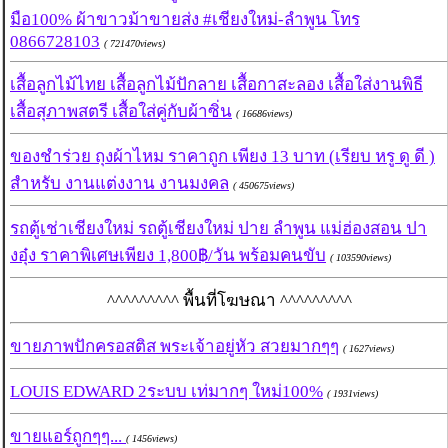
มือ100% ผ้าขาวม้าขายส่ง #เชียงใหม่-ลำพูน โทร
0866728103
( 721470views)
เสื้อลูกไม้ไทย เสื้อลูกไม้ปักลาย เสื้อกาสะลอง เสื้อใส่งานพิธี
เสื้อสุภาพสตรี เสื้อใส่คู่กับผ้าซิ่น
( 16686views)
ของชำร่วย ถุงผ้าไหม ราคาถูก เพียง 13 บาท (เรียบ หรู ดู ดี )
สำหรับ งานแต่งงาน งานมงคล
( 450675views)
รถตู้เช่าเชียงใหม่ รถตู้เชียงใหม่ ปาย ลำพูน แม่ฮ่องสอน ปา
งอุ๋ง ราคาพิเศษเพียง 1,800฿/วัน พร้อมคนขับ
( 103590views)
^^^^^^^^^ พื้นที่โฆษณา ^^^^^^^^^
ขายภาพปักครอสติส พระเจ้าอยู่หัว สวยมากๆๆ
( 1627views)
LOUIS EDWARD 2ระบบ เท่มากๆ ใหม่100%
( 1931views)
ขายแอร์ถูกๆๆ...
( 1456views)