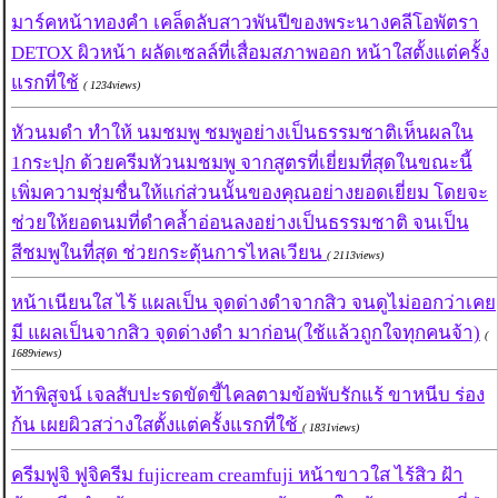
มาร์คหน้าทองคำ เคล็ดลับสาวพันปีของพระนางคลีโอพัตรา
DETOX ผิวหน้า ผลัดเซลล์ที่เสื่อมสภาพออก หน้าใสตั้งแต่ครั้ง
แรกที่ใช้
( 1234views)
หัวนมดำ ทำให้ นมชมพู ชมพูอย่างเป็นธรรมชาติเห็นผลใน
1กระปุก ด้วยครีมหัวนมชมพู จากสูตรที่เยี่ยมที่สุดในขณะนี้
เพิ่มความชุ่มชื่นให้แก่ส่วนนั้นของคุณอย่างยอดเยี่ยม โดยจะ
ช่วยให้ยอดนมที่ดำคล้ำอ่อนลงอย่างเป็นธรรมชาติ จนเป็น
สีชมพูในที่สุด ช่วยกระตุ้นการไหลเวียน
( 2113views)
หน้าเนียนใส ไร้ แผลเป็น จุดด่างดำจากสิว จนดูไม่ออกว่าเคย
มี แผลเป็นจากสิว จุดด่างดำ มาก่อน(ใช้แล้วถูกใจทุกคนจ้า)
(
1689views)
ท้าพิสูจน์ เจลสับปะรดขัดขี้ไคลตามข้อพับรักแร้ ขาหนีบ ร่อง
ก้น เผยผิวสว่างใสตั้งแต่ครั้งแรกที่ใช้
( 1831views)
ครีมฟูจิ ฟูจิครีม fujicream creamfuji หน้าขาวใส ไร้สิว ฝ้า