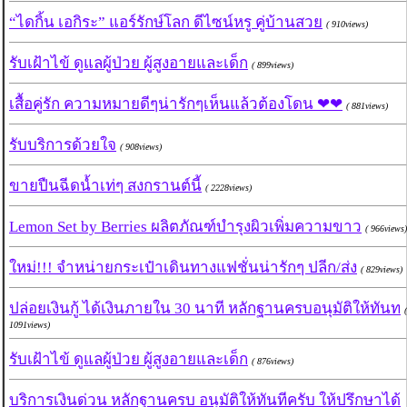
“ไดกิ้น เอกิระ” แอร์รักษ์โลก ดีไซน์หรู คู่บ้านสวย
( 910views)
รับเฝ้าไข้ ดูแลผู้ป่วย ผู้สูงอายและเด็ก
( 899views)
เสื้อคู่รัก ความหมายดีๆน่ารักๆเห็นแล้วต้องโดน ❤❤
( 881views)
รับบริการด้วยใจ
( 908views)
ขายปืนฉีดน้ำเท่ๆ สงกรานต์นี้
( 2228views)
Lemon Set by Berries ผลิตภัณฑ์บำรุงผิวเพิ่มความขาว
( 966views)
ใหม่!!! จำหน่ายกระเป๋าเดินทางแฟชั่นน่ารักๆ ปลีก/ส่ง
( 829views)
ปล่อยเงินกู้ ได้เงินภายใน​ 30 นาที​ หลักฐาน​ครบอนุมัติ​ให้​ทันท
(
1091views)
รับเฝ้าไข้ ดูแลผู้ป่วย ผู้สูงอายและเด็ก
( 876views)
บริการเงินด่วน​ หลักฐานครบ​ อนุมัติ​ให้​ทันที​ครับ​​ ให้ปรึกษาได้