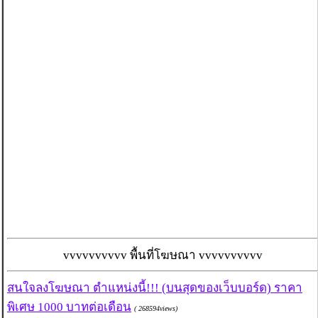
vvvvvvvvvv พื้นที่โฆษณา vvvvvvvvvv
สนใจลงโฆษณา ตำแหน่งนี้!!! (บนสุดของเว็บบอร์ด) ราคา
พิเศษ 1000 บาทต่อเดือน
( 268594views)