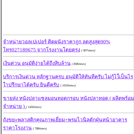
จำหน่ายวอลเปเปอร์ ติดผนังราคาถูก ลดสูงสุด90%
โทร027189675 จากโรงงานโดยตรง
( 907views)
เงินด่วน อนุมัติง่ายได้ถึงสิบล้าน
( 838views)
บริการเงินด่วน​ หลักฐานครบ​ อนุมัติ​ให้​ทันที​ครับ​ ไม่กู้ไใ่เป็นไร​
ใาปรึกษาได้ครับ​ ยินดีครับ
( 1010views)
ขายส่ง หนังปลาแซลมอนทอดกรอบ หนังปลาทอด ( ผลิตพร้อม
จำหน่าย )
( 1450views)
ถังขยะพลาสติกคุณภาพเยี่ยม+พรมไวนิลดักฝุ่นหน้าอาคาร
ราคาโรงงาน
( 788views)