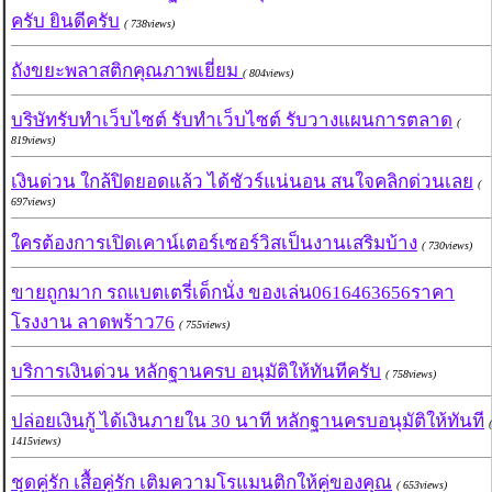
ครับ​ ยินดีครับ
( 738views)
ถังขยะพลาสติกคุณภาพเยี่ยม
( 804views)
บริษัทรับทำเว็บไซต์ รับทำเว็บไซต์ รับวางแผนการตลาด
(
819views)
เงินด่วน ใกล้ปิดยอดแล้ว ได้ชัวร์แน่นอน สนใจคลิกด่วนเลย
(
697views)
ใครต้องการเปิดเคาน์เตอร์เซอร์วิสเป็นงานเสริมบ้าง
( 730views)
ขายถูกมาก รถแบตเตรี่เด็กนั่ง ของเล่น0616463656ราคา
โรงงาน ลาดพร้าว76
( 755views)
บริการเงินด่วน​ หลักฐานครบ​ อนุมัติ​ให้​ทันที​ครับ​
( 758views)
ปล่อยเงินกู้ ได้เงินภายใน​ 30 นาที​ หลักฐาน​ครบอนุมัติ​ให้​ทันที
(
1415views)
ชุดคู่รัก เสื้อคู่รัก เติมความโรแมนติกให้คู่ของคุณ
( 653views)