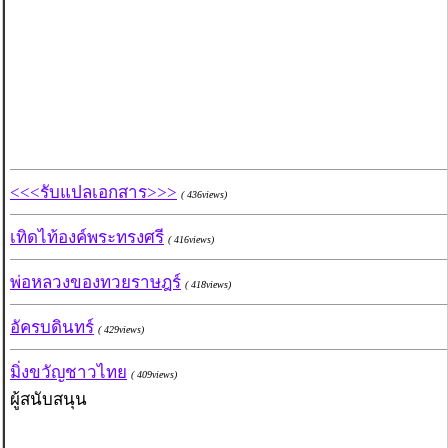
<<<รับแปลเอกสาร>>>
( 436views)
เทิดไท้องค์พระทรงศรี
( 416views)
พ่อหลวงของทวยราษฎร์
( 418views)
อัครบดินทร์
( 429views)
มิ่งขวัญชาวไทย
( 409views)
ผู้สนับสนุน