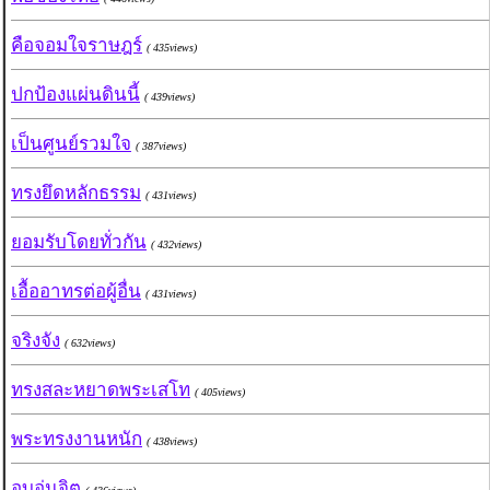
คือจอมใจราษฎร์
( 435views)
ปกป้องแผ่นดินนี้
( 439views)
เป็นศูนย์รวมใจ
( 387views)
ทรงยึดหลักธรรม
( 431views)
ยอมรับโดยทั่วกัน
( 432views)
เอื้ออาทรต่อผู้อื่น
( 431views)
จริงจัง
( 632views)
ทรงสละหยาดพระเสโท
( 405views)
พระทรงงานหนัก
( 438views)
อบอุ่นจิต