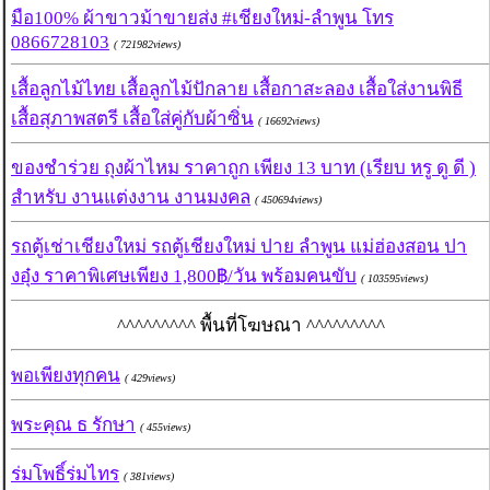
มือ100% ผ้าขาวม้าขายส่ง #เชียงใหม่-ลำพูน โทร
0866728103
( 721982views)
เสื้อลูกไม้ไทย เสื้อลูกไม้ปักลาย เสื้อกาสะลอง เสื้อใส่งานพิธี
เสื้อสุภาพสตรี เสื้อใส่คู่กับผ้าซิ่น
( 16692views)
ของชำร่วย ถุงผ้าไหม ราคาถูก เพียง 13 บาท (เรียบ หรู ดู ดี )
สำหรับ งานแต่งงาน งานมงคล
( 450694views)
รถตู้เช่าเชียงใหม่ รถตู้เชียงใหม่ ปาย ลำพูน แม่ฮ่องสอน ปา
งอุ๋ง ราคาพิเศษเพียง 1,800฿/วัน พร้อมคนขับ
( 103595views)
^^^^^^^^^ พื้นที่โฆษณา ^^^^^^^^^
พอเพียงทุกคน
( 429views)
พระคุณ ธ รักษา
( 455views)
ร่มโพธิ์ร่มไทร
( 381views)