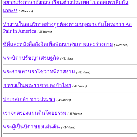
อยากเก่งภาษาอังกฤษ เรียนต่างประเทศ ไปออสเตรเลียกัน
เถอะ!!
( 589views)
ทำงานในอเมริกาอย่างถูกต้องตามกฎหมายกับโครงการ Au
Pair in America
( 554views)
ซีดีและหนังสือสั่งจิตเพื่อพัฒนาสุขภาพและร่างกาย
( 459views)
พระบิดาปรัชญาเศรษฐกิจ
( 451views)
พระราชทานราโชวาทพิลาศงาม
( 461views)
ธ ทรงเป็นพระราชาของข้าไทย
( 441views)
ปกเกศเกล้า ชาวประชา
( 456views)
เราจะครองแผ่นดินโดยธรรม
( 457views)
พระผู้เป็นบิดาของแผ่นดิน
( 454views)