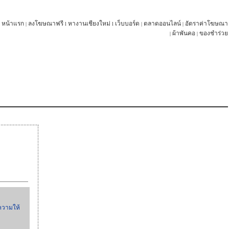
หน้าแรก
ลงโฆษณาฟรี
หางานเชียงใหม่
เว็บบอร์ด
ตลาดออนไลน์
อัตราค่าโฆษณา
|
l
l
|
|
ผ้าพันคอ
ของชำร่วย
|
|
ความให้