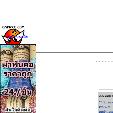
ปิดโฆษณานี้X
ส่งจดหมา
**Tip: ข้
เหมาะสม
กับตำแหน่ง