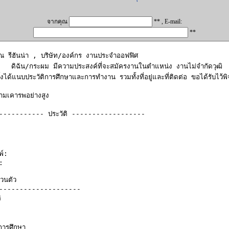
จากคุณ
** , E-mail:
**