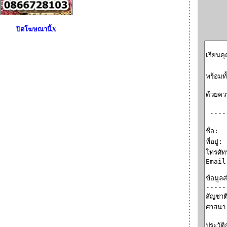
ปิดโฆษณานี้X