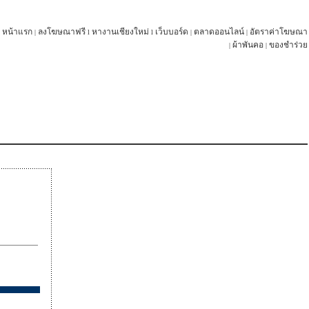
หน้าแรก
ลงโฆษณาฟรี
หางานเชียงใหม่
เว็บบอร์ด
ตลาดออนไลน์
อัตราค่าโฆษณา
|
l
l
|
|
ผ้าพันคอ
ของชำร่วย
|
|