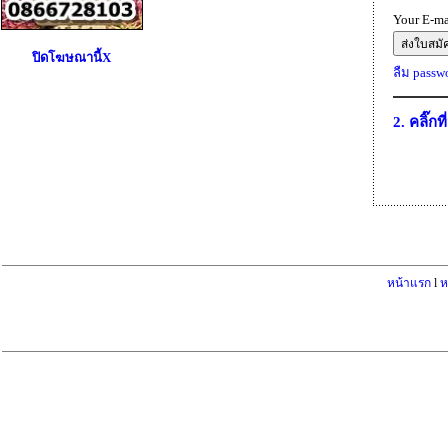
Your E-ma
ปิดโฆษณานี้X
ลืม passwor
2. คลิ๊กที
หน้าแรก
l
ห