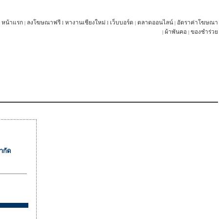
หน้าแรก
ลงโฆษณาฟรี
หางานเชียงใหม่
เว็บบอร์ด
ตลาดออนไลน์
อัตราค่าโฆษณา
|
l
l
|
|
ผ้าพันคอ
ของชำร่วย
|
|
ำกัด