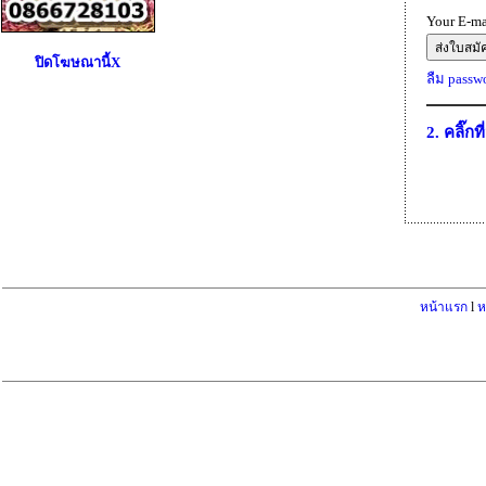
Your E-ma
ปิดโฆษณานี้X
ลืม passwor
2. คลิ๊กที
หน้าแรก
l
ห