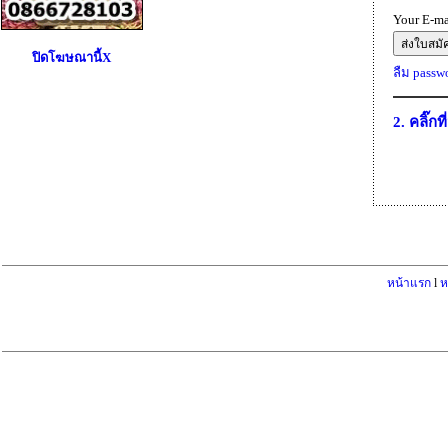
Your E-ma
ปิดโฆษณานี้X
ลืม passwor
2. คลิ๊กที
หน้าแรก
l
ห