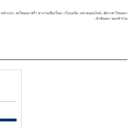
หน้าแรก
ลงโฆษณาฟรี
หางานเชียงใหม่
เว็บบอร์ด
ตลาดออนไลน์
อัตราค่าโฆษณา
|
l
l
|
|
ผ้าพันคอ
ของชำร่วย
|
|