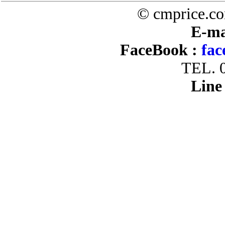
© cmprice.co
E-ma
FaceBook :
fac
TEL. 
Line 