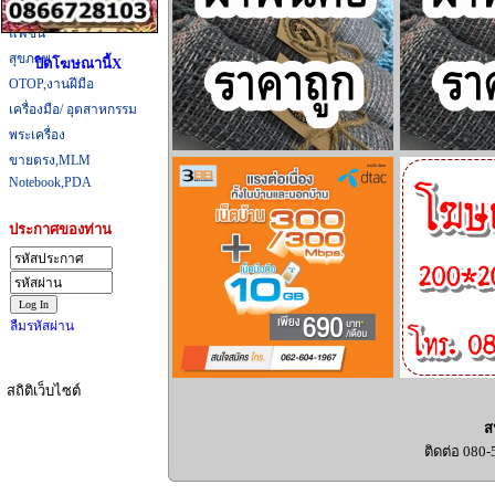
ที่กิน,ที่เที่ยว
แฟชั่น
สุขภาพ
ปิดโฆษณานี้X
OTOP,งานฝีมือ
เครื่องมือ/ อุตสาหกรรม
พระเครื่อง
ขายตรง,MLM
Notebook,PDA
ประกาศของท่าน
ลืมรหัสผ่าน
สถิติเว็บไซต์
ส
ติดต่อ 080