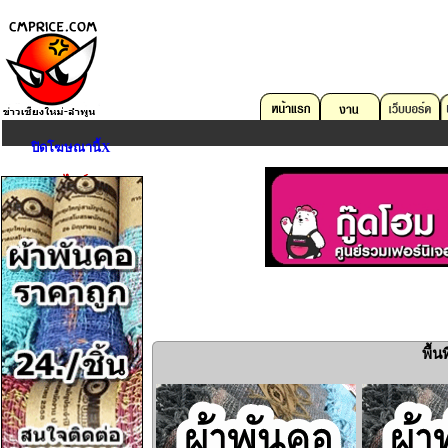
ปิดโฆษณานี้X
ตลาดออนไลน์
คอมพิวเตอร์
บริการด้าน IT
อสังหาริมทรัพย์
ยานพาหนะ
งาน
อุปกรณ์สื่อสาร
กล้องถ่ายรูป
พื้
Game,Entertain
ดนตรี,กีฬา,สัตว์เลี้ยง
การศึกษา,หนังสือ
«
เครื่องมือเครื่องใช้