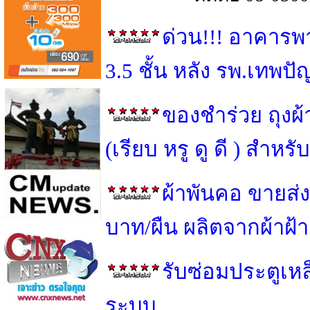
ด่วน!!! อาคารพ
3.5 ชั้น หลัง รพ.เทพป
ของชำร่วย ถุงผ
(เรียบ หรู ดู ดี ) สำ
ผ้าพันคอ ขายส่ง
บาท/ผืน ผลิตจากผ้าฝ้
รับซ่อมประตูเหล็
ระบบ