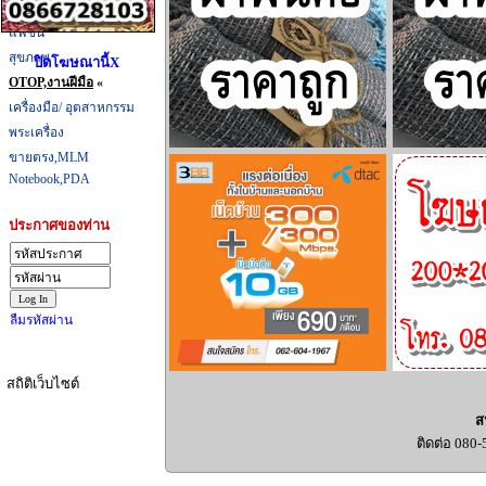
ที่กิน,ที่เที่ยว
แฟชั่น
สุขภาพ
ปิดโฆษณานี้X
OTOP,งานฝีมือ
«
เครื่องมือ/ อุตสาหกรรม
พระเครื่อง
ขายตรง,MLM
Notebook,PDA
ประกาศของท่าน
ลืมรหัสผ่าน
สถิติเว็บไซต์
ส
ติดต่อ 080