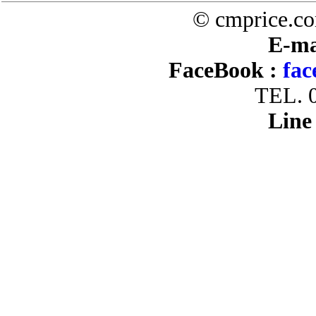
© cmprice.co
E-ma
FaceBook :
fac
TEL. 
Line 