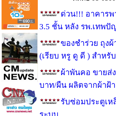
ด่วน!!! อาคารพ
3.5 ชั้น หลัง รพ.เทพป
ของชำร่วย ถุงผ
(เรียบ หรู ดู ดี ) สำ
ผ้าพันคอ ขายส่ง
บาท/ผืน ผลิตจากผ้าฝ้
รับซ่อมประตูเหล็
ระบบ