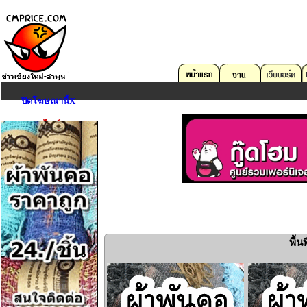
ปิดโฆษณานี้X
ตลาดออนไลน์
คอมพิวเตอร์
บริการด้าน IT
อสังหาริมทรัพย์
ยานพาหนะ
งาน
อุปกรณ์สื่อสาร
กล้องถ่ายรูป
พื้
Game,Entertain
ดนตรี,กีฬา,สัตว์เลี้ยง
การศึกษา,หนังสือ
เครื่องมือเครื่องใช้