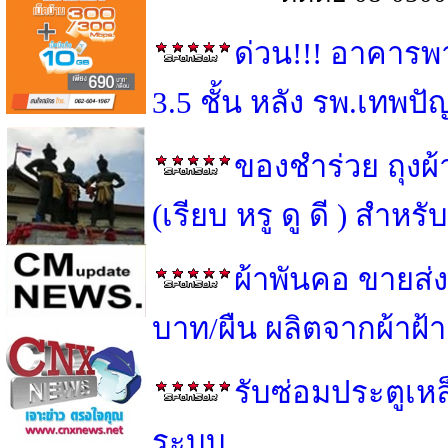
ด่วน!!! อาคารพ
3.5 ชั้น หลัง รพ.เทพป
ของชำร่วย ถุงผ
(เรียบ หรู ดู ดี ) สำ
ผ้าพันคอ ขายส่ง
บาท/ผืน ผลิตจากผ้าฝ้
รับซ่อมประตูเหล็
ระบบ