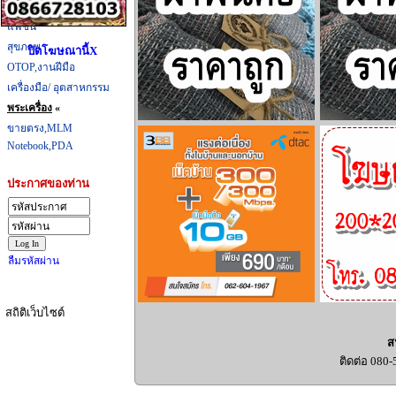
ที่กิน,ที่เที่ยว
แฟชั่น
สุขภาพ
ปิดโฆษณานี้X
OTOP,งานฝีมือ
เครื่องมือ/ อุตสาหกรรม
พระเครื่อง
«
ขายตรง,MLM
Notebook,PDA
ประกาศของท่าน
ลืมรหัสผ่าน
สถิติเว็บไซต์
ส
ติดต่อ 080