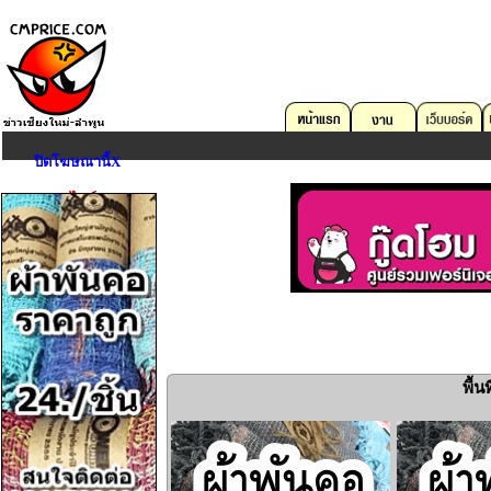
ปิดโฆษณานี้X
ตลาดออนไลน์
คอมพิวเตอร์
บริการด้าน IT
อสังหาริมทรัพย์
ยานพาหนะ
งาน
อุปกรณ์สื่อสาร
กล้องถ่ายรูป
พื้
Game,Entertain
ดนตรี,กีฬา,สัตว์เลี้ยง
การศึกษา,หนังสือ
เครื่องมือเครื่องใช้