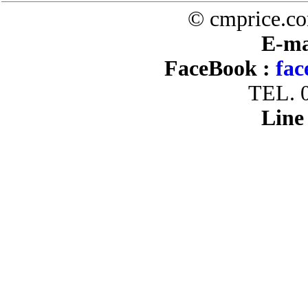
© cmprice.co
E-ma
FaceBook :
fac
TEL. 
Line 