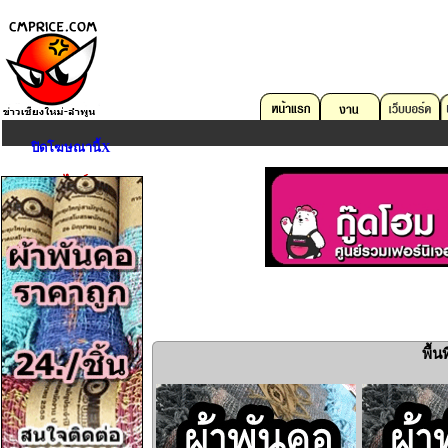
ปิดโฆษณานี้X
ตลาดออนไลน์
คอมพิวเตอร์
บริการด้าน IT
อสังหาริมทรัพย์
ยานพาหนะ
«
งาน
อุปกรณ์สื่อสาร
กล้องถ่ายรูป
พื้
Game,Entertain
ดนตรี,กีฬา,สัตว์เลี้ยง
การศึกษา,หนังสือ
เครื่องมือเครื่องใช้