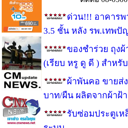
ด่วน!!! อาคารพ
3.5 ชั้น หลัง รพ.เทพป
ของชำร่วย ถุงผ
(เรียบ หรู ดู ดี ) สำ
ผ้าพันคอ ขายส่ง
บาท/ผืน ผลิตจากผ้าฝ้
รับซ่อมประตูเหล็
ระบบ