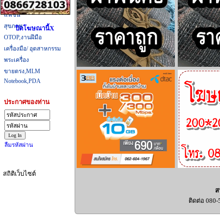
ที่กิน,ที่เที่ยว
แฟชั่น
สุขภาพ
ปิดโฆษณานี้X
OTOP,งานฝีมือ
เครื่องมือ/ อุตสาหกรรม
พระเครื่อง
ขายตรง,MLM
Notebook,PDA
ประกาศของท่าน
ลืมรหัสผ่าน
สถิติเว็บไซต์
ส
ติดต่อ 080