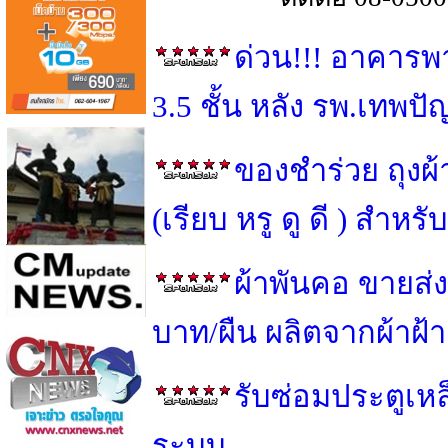
ด่วน!!! อาคารพ
3.5 ชั้น หลัง รพ.เทพป
ของชำร่วย ถุงผ
(เรียบ หรู ดู ดี ) สำ
ผ้าพันคอ ขายส่ง
บาท/ผืน ผลิตจากผ้าฝ้
รับซ่อมประตูเหล็
ระบบ