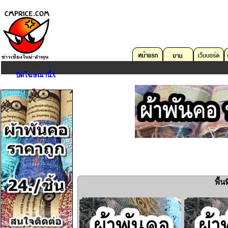
ปิดโฆษณานี้X
ตลาดออนไลน์
คอมพิวเตอร์
บริการด้าน IT
อสังหาริมทรัพย์
ยานพาหนะ
งาน
อุปกรณ์สื่อสาร
กล้องถ่ายรูป
พื้
Game,Entertain
«
ดนตรี,กีฬา,สัตว์เลี้ยง
การศึกษา,หนังสือ
เครื่องมือเครื่องใช้