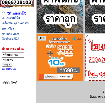
ที่กิน,ที่เที่ยว
แฟชั่น
สุขภาพ
ปิดโฆษณานี้X
OTOP,งานฝีมือ
เครื่องมือ/ อุตสาหกรรม
พระเครื่อง
ขายตรง,MLM
Notebook,PDA
ประกาศของท่าน
ลืมรหัสผ่าน
สถิติเว็บไซต์
ส
ติดต่อ 080