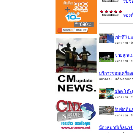
รับซ่
จองตั
เช่าทีวี 
หมวดย่อย : รั
ขายลูกแมว
หมวดย่อย : สัต
บริการซ่อมเครื่อ
หมวดย่อย : เครื่องออกกำลั
ผลิต โต๊
หมวดย่อย : สนุ
รับซักที
หมวดย่อย : สัต
น้องหมาบีเกิ้ลน่าร