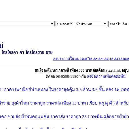
ลงประกาศในหมวดเธ”เธเธ•เธฃเธต,เธเธตเธฌเธฒ,เ
สนใจลงโฆษณาตรงนี้ เพียง 500 บาทต่อเดือน (text link อยู่บ
ติดต่อ 08-0500-1180 หรือ
ส่งข้อความเพื่อติดต่อที่นี่
!!! อาคารพาณิชย์ทำเลทอง ในราคาสุดคุ้ม 3.5 ล้าน 3.5 ชั้น หลัง รพ.เทพ
ำร่วย ถุงผ้าไหม ราคาถูก ราคาส่ง เพียง 13 บาท (เรียบ หรู ดู ดี ) สำห
ันคอ ขายส่ง ผ้าพันคอแฟชั่น ราคาส่ง ราคาถูก 25 บาท/ผืน ผลิตจากผ้าฝ