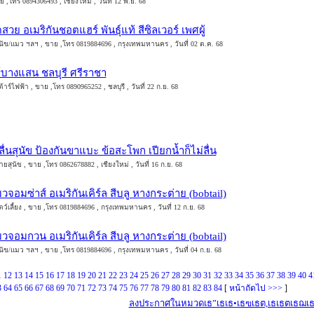
,โทร 0894306493 , เชียงใหม่ , วันที่ 12 พ.ย. 68
สวย อเมริกันชอตแฮร์ พันธุ์แท้ สีซิลเวอร์ เพศผู้
นัข/แมว ฯลฯ , ขาย ,โทร 0819884696 , กรุงเทพมหานคร , วันที่ 02 ต.ค. 68
์บางแสน ชลบุรี ศรีราชา
้าร์ไฟฟ้า , ขาย ,โทร 0890965252 , ชลบุรี , วันที่ 22 ก.ย. 68
ลื่นสุนัข ป้องกันขาแบะ ข้อสะโพก เปียกน้ำก็ไม่ลื่น
สุนัข , ขาย ,โทร 0862678882 , เชียงใหม่ , วันที่ 16 ก.ย. 68
จอมซ่าส์ อเมริกันเคิร์ล สีบลู หางกระต่าย (bobtail)
ว์เลี้ยง , ขาย ,โทร 0819884696 , กรุงเทพมหานคร , วันที่ 12 ก.ย. 68
จอมกวน อเมริกันเคิร์ล สีบลู หางกระต่าย (bobtail)
นัข/แมว ฯลฯ , ขาย ,โทร 0819884696 , กรุงเทพมหานคร , วันที่ 04 ก.ย. 68
1
12
13
14
15
16
17
18
19
20
21
22
23
24
25
26
27
28
29
30
31
32
33
34
35
36
37
38
39
40
4
3
64
65
66
67
68
69
70
71
72
73
74
75
76
77
78
79
80
81
82
83
84
[
หน้าถัดไป >>>
]
ลงประกาศในหมวดเธ”เธเธ•เธฃเธต,เธเธตเธฌเธฒ,เ