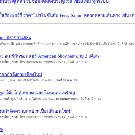
อมประตูเหล็ก รับซ่อม-ติดตั้งประตูม้วน เชียงใหม่ ทุกระบบ
๋วเรือเฟอร์รี่ ราคาโปรโมชั่นกับ Ferry Samui หลากหลายเส้นทาง เช่น เก
Line : 0819014684
บจัดงาน อีเวนท์ งานแสดงสินค้า งานแต่งงาน งานเปิด , เช่า ,โทร 0819014684 , เชียงใหม่ , วันที่ 05 ส.ค.
 อเมริกันชอตแฮร์ American Shorthair อายุ 2 เดือน
ว์เลี้ยง , ขาย ,โทร 0819884696 , กรุงเทพมหานคร , วันที่ 23 ก.ค. 69
งออกกำลังกายเชียงใหม่
งกาย , ขาย ,โทร 0894325499 , เชียงใหม่ , วันที่ 05 พ.ค. 69
ะพูล โต๊ะโกล์ หยอด และ ไม่หยอดเหรียญ
กเกอร์, พูล, โกล์ , ขาย ,โทร 0812407552 , กรุงเทพมหานคร , วันที่ 23 มี.ค. 69
่นอนกำจัดคราบสกปรกเปื้อนที่นอนโซฟา
ว์เลี้ยง , ขาย ,โทร 0970924737 , กรุงเทพมหานคร , วันที่ 21 ก.พ. 69
ักๆ