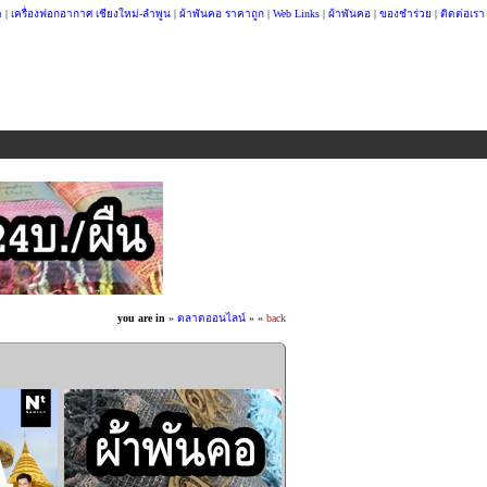
า
|
เครื่องฟอกอากาศ เชียงใหม่-ลำพูน
|
ผ้าพันคอ ราคาถูก
|
Web Links
|
ผ้าพันคอ
|
ของชำร่วย
|
ติดต่อเรา
you are in
»
ตลาดออนไลน์
»
«
back