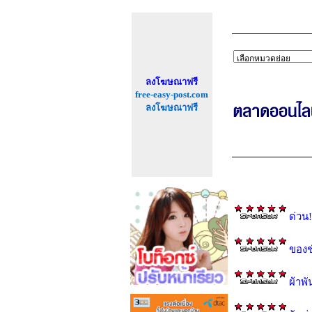
ลงโฆษณาฟรี
free-easy-post.com
ลงโฆษณาฟรี
ด่วน
ของช
ผ้าพ