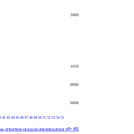
5000
1650
6000
6000
1
42
43
44
45
46
47
48
49
50
51
52
53
54
55
ธชเธฑเธ•เธงเนเน€เธฅเธตเนเธขเธ ฟรี!! ที่นี่