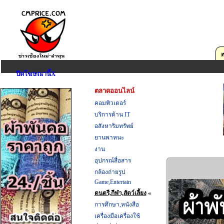
ปิดโฆษณานี้X
ตลาดออนไลน์
คอมพิวเตอร์
บริการด้าน IT
อสังหาริมทรัพย์
ยานพาหนะ
งาน
อุปกรณ์สื่อสาร
กล้องถ่ายรูป
Game,Entertain
ดนตรี,กีฬา,สัตว์เลี้ยง
«
การศึกษา,หนังสือ
เครื่องมือเครื่องใช้