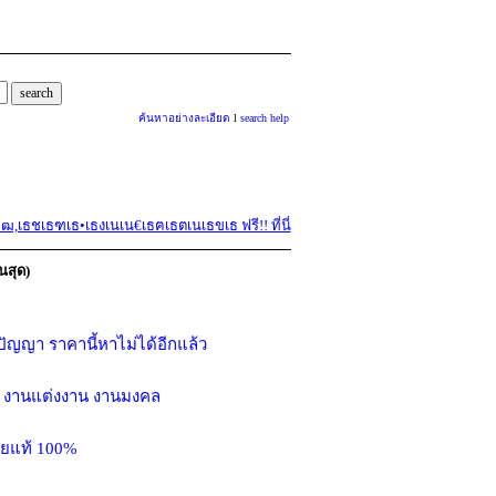
ค้นหาอย่างละเอียด
l
search help
ธชเธฑเธ•เธงเนเน€เธฅเธตเนเธขเธ ฟรี!! ที่นี่
นสุด)
ปัญญา ราคานี้หาไม่ได้อีกแล้ว
รับ งานแต่งงาน งานมงคล
้ายแท้ 100%