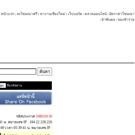
หน้าแรก
ลงโฆษณาฟรี
หางานเชียงใหม่
เว็บบอร์ด
ตลาดออนไลน์
อัตราค่าโฆษณา
|
l
l
|
|
ผ้าพันคอ
ของชำร่วย
|
|
ลืมรหัสผ่าน
รหัสประกาศ
188610150
:41 น. หมายเลข IP : 184.22.228.226
ค. 69 เวลา 05:39:41 น. หมายเลข IP :