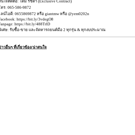
สนใจติดต่อ: โดม รัชดา (Exclusive Contract)
โทร: 065-586-9872
ไลน์ไอดี: 0655869872 หรือ giantmw หรือ @yem0202n
Facebook: https://bit.ly/3vdegO8
Fanpage: https://bit.ly/488TrlD
พิเศษ: รับซื้อ-ขาย และจัดหารถยนต์มือ 2 ทุกรุ่น & ทุกงบประมาณ
ข่าวอื่นๆ ที่เกี่ยวข้อง/น่าสนใจ