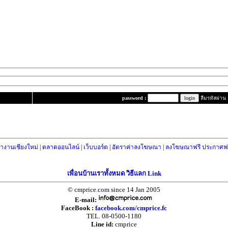
password :
ลืมรหัสผ่าน
างานเชียงใหม่
|
ตลาดออนไลน์
|
เว็บบอร์ด
|
อัตราค่าลงโฆษณา
|
ลงโฆษณาฟรี ประกาศฟร
เพื่อนบ้านเราทั้งหมด วิธีแลก Link
© cmprice.com since 14 Jan 2005
E-mail:
FaceBook :
facebook.com/cmprice.fc
TEL. 08-0500-1180
Line id:
cmprice