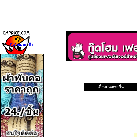
ปิดโฆษณานี้X
เลื่อนประกาศขึ้น