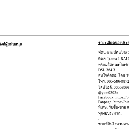
รายะเอียดของประ
ลิงค์ผู้สนับสนุน
ที่ดิน ขายที่ดินไ
ติดเขา) area 1 RAI
พร้อมให้คุณเป็นเข
DSL-364.3
สนใจติดต่อ: โดม รั
โทร: 065-586-987
ไลน์ไอดี: 0655869
@yem0202n
Facebook: https://
Fanpage: https://bi
พิเศษ: รับซื้อ-ขาย
ทุกงบประมาณ
.
ขายที่ดินไร่สวนท