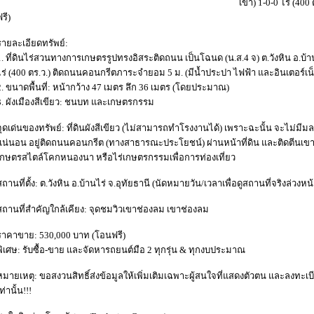
เขา) 1-0-0 ไร่ (40
รี)
รายละเอียดทรัพย์:
1. ที่ดินไร่สวนทางการเกษตรรูปทรงอิสระติดถนน เป็นโฉนด (น.ส.4 จ) ต.วังหิน อ.บ้านไร่ 
ไร่ (400 ตร.ว.) ติดถนนคอนกรีตภาระจำยอม 5 ม. (มีน้ำประปา ไฟฟ้า และอินเตอร์เน
2. ขนาดพื้นที่: หน้ากว้าง 47 เมตร ลึก 36 เมตร (โดยประมาณ)
3. ผังเมืองสีเขียว: ชนบท และเกษตรกรรม
จุดเด่นของทรัพย์: ที่ดินผังสีเขียว (ไม่สามารถทำโรงงานได้) เพราะฉะนั้น จะไม่มี
แน่นอน อยู่ติดถนนคอนกรีต (ทางสาธารณะประโยชน์) ผ่านหน้าที่ดิน และติดตีนเ
เกษตรสไตล์โคกหนองนา หรือไร่เกษตรกรรมเพื่อการท่องเที่ยว
สถานที่ตั้ง: ต.วังหิน อ.บ้านไร่ จ.อุทัยธานี (นัดหมายวัน/เวลาเพื่อดูสถานที่จริงล่วงหน้
สถานที่สำคัญใกล้เคียง: จุดชมวิวเขาช่องลม เขาช่องลม
ราคาขาย: 530,000 บาท (โอนฟรี)
พิเศษ: รับซื้อ-ขาย และจัดหารถยนต์มือ 2 ทุกรุ่น & ทุกงบประมาณ
หมายเหตุ: ขอสงวนสิทธิ์ส่งข้อมูลให้เพิ่มเติมเฉพาะผู้สนใจที่แสดงตัวตน และลงทะเ
ท่านั้น!!!