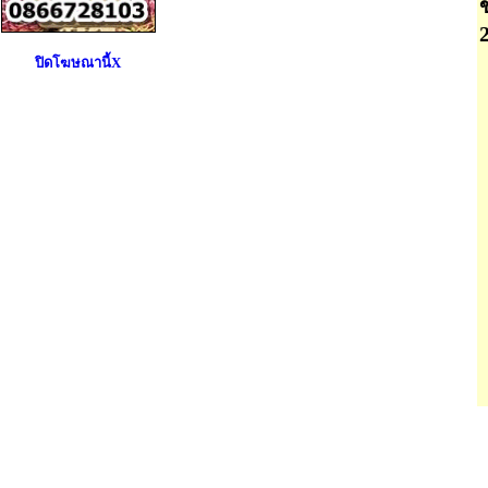
ปิดโฆษณานี้X