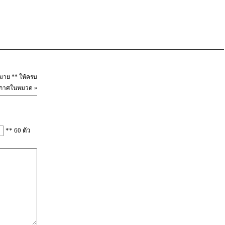
หมาย ** ให้ครบ
ะกาศในหมวด »
** 60 ตัว