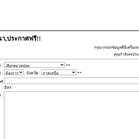
า,ประกาศฟรี!!
กรุณากรอกข้อมูลที่มีเครื่อง
คุณกำลังลงปร
 :
**
 :
, จังหวัด :
**
าศ
:
อัษร
 :