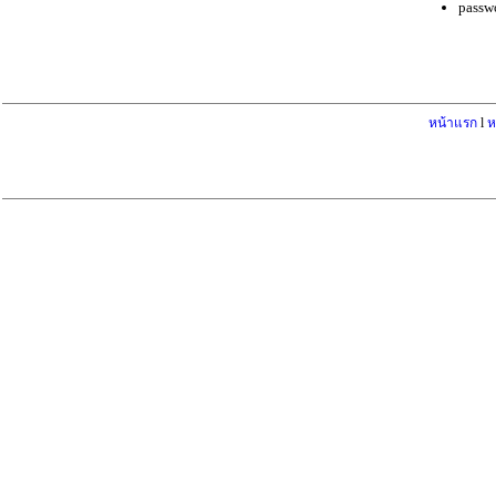
passw
หน้าแรก
l
ห