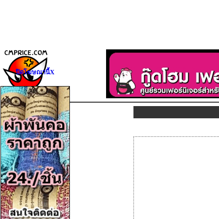
ปิดโฆษณานี้X