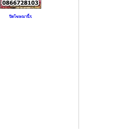
ปิดโฆษณานี้X