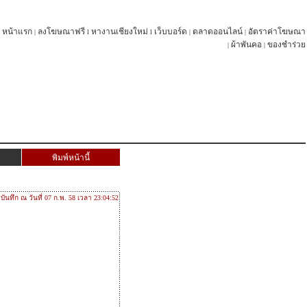
หน้าแรก
ลงโฆษณาฟรี
หางานเชียงใหม่
เว็บบอร์ด
ตลาดออนไลน์
อัตราค่าโฆษณา
|
l
l
|
|
ผ้าพันคอ
ของชำร่วย
|
|
พิมพ์หน้านี้
บันทึก ณ วันที่ 07 ก.พ. 58 เวลา 23:04:52