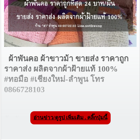
ผ้าพันคอ ผ้าขาวม้า ขายส่ง ราคาถูก
ราคาส่ง ผลิตจากผ้าฝ้ายแท้ 100%
#ทอมือ #เชียงใหม่-ลำพูน โทร
0866728103
อ่านข่าว/ดูรูป เพิ่มเติม . คลิ๊กปุ่มนี้
ผ้าพันคอทอโปร่งขนาด 50*150 cm.
-
ราคาขายส่งตั้งแต่ 100 ผืนขึ้นไป ผืนละ 27 บาท**