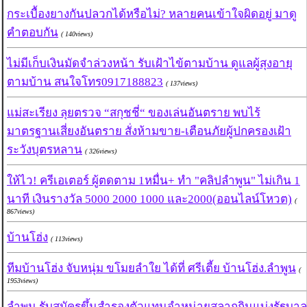
กระเบื้องยางกันปลวกได้หรือไม่? หลายคนเข้าใจผิดอยู่ มาดู
คำตอบกัน
( 140views)
ไม่มีเก็บเงินมัดจำล่วงหน้า รับเฝ้าไข้ตามบ้าน ดูแลผู้สุงอายุ
ตามบ้าน สนใจโทร0917188823
( 137views)
แม่สะเรียง ลุยตรวจ “สกุชชี่“ ของเล่นอันตราย พบไร้
มาตรฐานเสี่ยงอันตราย สั่งห้ามขาย-เตือนภัยผู้ปกครองเฝ้า
ระวังบุตรหลาน
( 326views)
ให้ไว! ครีเอเตอร์ ผู้ตดตาม 1หมื่น+ ทำ "คลิปลำพูน" ไม่เกิน 1
นาที เงินรางวัล 5000 2000 1000 และ2000(ออนไลน์โหวต)
(
867views)
บ้านโฮ่ง
( 113views)
ทีมบ้านโฮ่ง จับหนุ่ม ขโมยลำใย ได้ที่ ศรีเตี้ย บ้านโฮ่ง.ลำพูน
(
1953views)
ลำพูน รับสมัครขึ้นสำรองตัวแทนจำหน่ายสลากกินแบ่งรัฐบาล