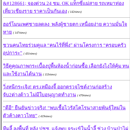
&#128661; จองด่วน 24 ชม. OK แท็กซี่แม่สาย รถเหมาท่อง
เที่ยวเชียงราย ราคาเป็นกันเอง
( 142views)
ฮอร์โมนเพศชายลดลง พลังผู้ชายตก เหนื่อยง่าย ความมั่นใจ
หาย
( 147views)
ชวนคนไทยร่วมดูแล “คนไร้ที่พึ่ง” ผ่านโครงการ “ครอบครัว
อุปการะ”
( 431views)
วิธีดูคุณภาพกระเบื้องปูพื้นห้องน้ำก่อนซื้อ เลือกยังไงให้คุ้ม ทน
และใช้งานได้นาน
( 153views)
วิ่งหนีกระเจิง! ตร.เหมืองจี้ ออกตรวจไซต์งานก่อสร้าง
จับ2ต่างด้าว ไม่มีใบอนุญาตทำงาน
( 470views)
”ดีอี“ ยืนยันข่าวจริง! “พบเชื้อไวรัสโคโรนาสายพันธุ์ใหม่ใน
ตัวค้างคาวไทย”
( 419views)
ทีมลี้ ลงพื้นที่ หลัง ปชช. แจ้งพบ จระเข้ในน้ำลี้ ช่วง บ้านป่าไผ่