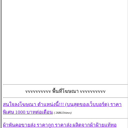
vvvvvvvvvv พื้นที่โฆษณา vvvvvvvvvv
สนใจลงโฆษณา ตำแหน่งนี้!!! (บนสุดของเว็บบอร์ด) ราคา
พิเศษ 1000 บาทต่อเดือน
( 268613views)
ผ้าพันคอขายส่ง ราคาถูก ราคาส่ง ผลิตจากผ้าฝ้ายแท้ทอ