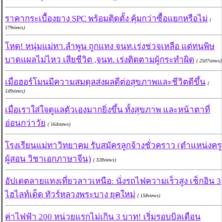
ราคากระเบื้องยาง SPC พร้อมติดตั้ง คุ้มกว่าซื้อแยกหรือไม่
(
179views)
โหด! หนุ่มแม่ทา.ลำพูน ถูกแทง จนท.เร่งช่วจเหลือ แต่ทนพิษ
บาดแผลไม่ไหว เสียชีวิต ,จนท. เร่งติดตามผู้กระทำผิด
( 2507views)
เมื่อฮอร์โมนมีความสมดุลส่งผลดีต่อสุขภาพและชีวิตดีขึ้น
(
149views)
เมื่อเราใส่ใจดูแลตัวเองมากยิ่งขึ้น ทั้งสุขภาพ และหน้าตาที่
อ่อนกว่าวัย
( 164views)
โรงเรียนแม่ทาวิทยาคม รับสมัครลูกจ้างชั่วคราว (ตำแหน่งครู
ผู้สอน วิชาเอกภาษาจีน)
( 328views)
อัปเดตลายแทงเที่ยวลาวเหนือ: นั่งรถไฟความเร็วสูง เช็กอิน 3
ไฮไลท์เด็ด ทัวร์หลวงพระบาง ยุคใหม่
( 158views)
ค่าไฟฟ้า 200 หน่วยแรกไม่เกิน 3 บาท! เริ่มรอบบิลเดือน