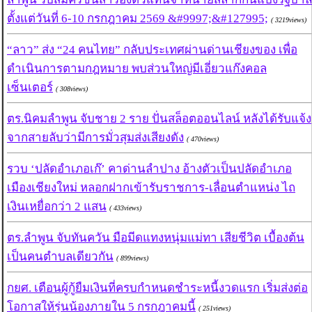
ตั้งแต่วันที่ 6-10 กรกฎาคม 2569 &#9997;&#127995;
( 3219views)
“ลาว” ส่ง “24 คนไทย” กลับประเทศผ่านด่านเชียงของ เพื่อ
ดำเนินการตามกฎหมาย พบส่วนใหญ่มีเอี่ยวแก๊งคอล
เซ็นเตอร์
( 308views)
ตร.นิคมลำพูน จับชาย 2 ราย ปั่นสล็อตออนไลน์ หลังได้รับแจ้ง
จากสายลับว่ามีการมั่วสุมส่งเสียงดัง
( 470views)
รวบ ‘ปลัดอำเภอเก๊’ คาด่านลำปาง อ้างตัวเป็นปลัดอำเภอ
เมืองเชียงใหม่ หลอกฝากเข้ารับราชการ-เลื่อนตำแหน่ง ไถ
เงินเหยื่อกว่า 2 แสน
( 433views)
ตร.ลำพูน จับทันควัน มือมีดแทงหนุ่มแม่ทา เสียชีวิต เบื้องต้น
เป็นคนตำบลเดียวกัน
( 899views)
กยศ. เตือนผู้กู้ยืมเงินที่ครบกำหนดชำระหนี้งวดแรก เริ่มส่งต่อ
โอกาสให้รุ่นน้องภายใน 5 กรกฎาคมนี้
( 251views)