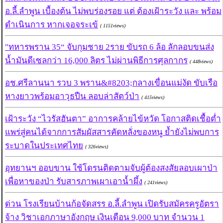
อ.ลี้.ลำพูน เบื้องต้น ไม่พบร่องรอย แต่ ต้องเฝ้าระวัง และ พร้อม
ดำเนินการ หากเจอจระเข้
( 1151views)
"ทหารพราน 35“ จับกุมชาย 2ราย ขับรถ 6 ล้อ ลักลอบขนส่ง
น้ำมันดีเซลกว่า 16,000 ลิตร ไม่ผ่านพิธีการศุลกากร
( 448views)
อช.ศรีลานนา รวบ 3 พราน&#8203;กลางเขื่อนแม่งัด ขับเรือ
หางยาวพร้อมอาวุธปืน ลอบล่าสัตว์ป่า
( 415views)
เฝ้าระวัง “ไวรัสฮันตา” อาการคล้ายไข้หวัด โอกาสติดเชื้อต่ำ
แพร่สู่คนได้จากการสัมผัสสารคัดหลั่งของหนู ย้ำยังไม่พบการ
ระบาดในประเทศไทย
( 326views)
อุทยานฯ ออบขาน ใช้โดรนติดตามจับผู้ต้องสงสัยลอบเผาป่า
เพื่อหาของป่า รับสารภาพเผาเอาน้ำผึ้ง
( 241views)
ด่วน โรงเรียนบ้านก้อจัดสรร อ.ลี้.ลำพูน เปิดรับสมัครครูอัตรา
จ้าง วิชาเอกภาษาอังกฤษ เงินเดือน 9,000 บาท จำนวน 1