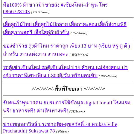
มือ100% ผ้าขาวม้าขายส่ง #เชียงใหม่-ลำพูน โทร
0866728103
( 721272views)
เสื้อลูกไม้ไทย เสื้อลูกไม้ปักลาย เสื้อกาสะลอง เสื้อใส่งานพิธี
เสื้อสุภาพสตรี เสื้อใส่คู่กับผ้าซิ่น
( 16683views)
ของชำร่วย ถุงผ้าไหม ราคาถูก เพียง 13 บาท (เรียบ หรู ดู ดี )
สำหรับ งานแต่งงาน งานมงคล
( 450674views)
รถตู้เช่าเชียงใหม่ รถตู้เชียงใหม่ ปาย ลำพูน แม่ฮ่องสอน ปา
งอุ๋ง ราคาพิเศษเพียง 1,800฿/วัน พร้อมคนขับ
( 103588views)
^^^^^^^^^ พื้นที่โฆษณา ^^^^^^^^^
รับคนลำพูน 10คน อบรมการใช้ข้อมูล digital for all โรงแรม
ฟรี! อาหารฟรี! ค่าเดินทางฟรี!
( 2123views)
ขายพฤกษาวิลล์ ประชาอุทิศ-สุขสวัสดิ์ 78 Pruksa Ville
Prachauthit Suksawat 78
( 60views)