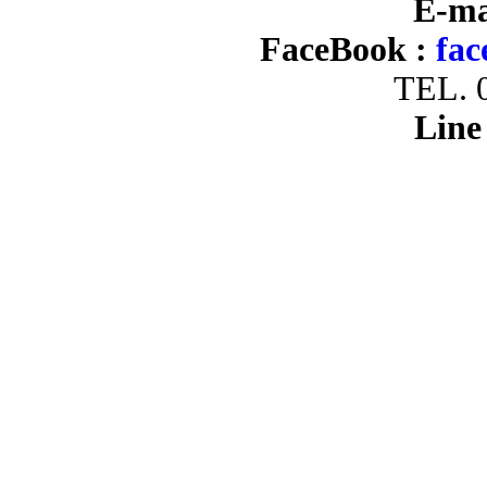
E-ma
FaceBook :
fac
TEL. 
Line 