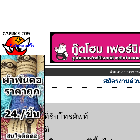
ปิดโฆษณานี้X
ตำแหน่งงานว่างข
สมัครงานด่ว
ราย
เจ้าหน้าที่รับโทรศัพท์
ละเอียด
เกี่ยว
คุณสมบัติ
กับ
:
ธุรกิจ