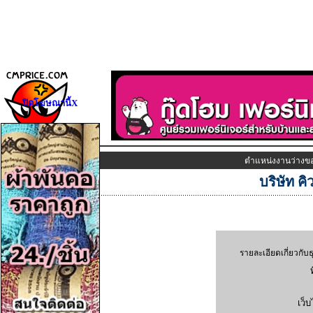
ปิดโฆษณานี้X
ตำแหน่งงานว่างข
บริษัท คิ
รายละเอียดเกี่ยวกับธ
ท
เว็บ