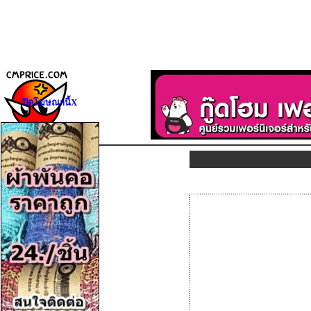
ปิดโฆษณานี้X