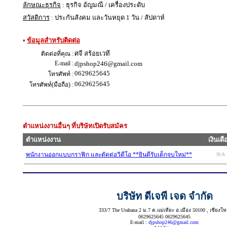
ลักษณะธุรกิจ
: ธุรกิจ อัญมณี / เครื่องประดับ
สวัสดิการ
: ประกันสังคม และวันหยุด 1 วัน / สัปดาห์
•
ข้อมูลสำหรับติดต่อ
ศจี สร้อยเวที
ติดต่อที่คุณ :
E-mail :
djpshop246@gmail.com
0629625645
โทรศัพท์ :
0629625645
โทรศัพท์(มือถือ) :
ตำแหน่งงานอื่นๆ ที่บริษัทเปิดรับสมัคร
ตำแหน่งงาน
เงินเด
พนักงานออกแบบกราฟิก และตัดต่อวิดีโอ **ยินดีรับเด็กจบใหม่**
N/A
บริษัท ดีเจพี เจด จำกัด
333/7 The Urabana 2 ม.7 ต.แม่เหียะ อ.เมือง 50100 , เชียงให
0629625645 0629625645
E-mail :
djpshop246@gmail.com