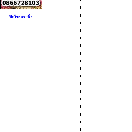
ปิดโฆษณานี้X