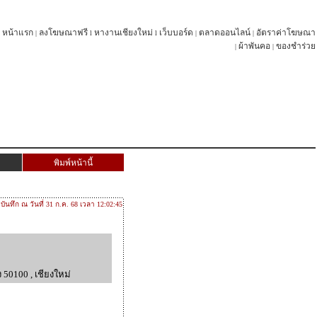
หน้าแรก
ลงโฆษณาฟรี
หางานเชียงใหม่
เว็บบอร์ด
ตลาดออนไลน์
อัตราค่าโฆษณา
|
l
l
|
|
ผ้าพันคอ
ของชำร่วย
|
|
พิมพ์หน้านี้
บันทึก ณ วันที่ 31 ก.ค. 68 เวลา 12:02:45
 50100 , เชียงใหม่