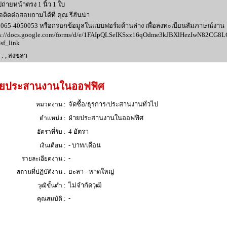
ูปถ่ายหน้าตรง 1 นิ้ว 1 ใบ
ติดต่อสอบถามได้ที่ คุณ รีฮันน่า
065-4050053 หรือกรอกข้อมูลในแบบฟอร์มด้านล่าง เพื่อลงทะเบียนสัมภาษณ์งาน
ps://docs.google.com/forms/d/e/1FAIpQLSeIKSxz16qOdme3kJBXlHezIwN82CG
sf_link
ู่ : , สงขลา
ายประสานงานในออฟฟิศ
จัดซื้อ/ธุรการ/ประสานงานทั่วไป
หมวดงาน :
ฝ่ายประสานงานในออฟฟิศ
ตำแหน่ง :
4 อัตรา
อัตราที่รับ :
- บาท/เดือน
เงินเดือน :
-
รายละเอียดงาน :
ยะลา - หาดใหญ่
สถานที่ปฏิบัติงาน :
ไม่จำกัดวุฒิ
วุฒิขั้นต่ำ :
-
คุณสมบัติ :