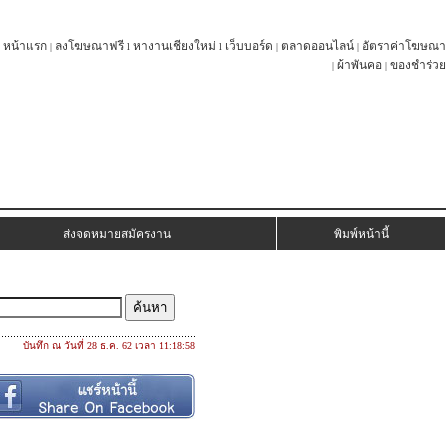
หน้าแรก
ลงโฆษณาฟรี
หางานเชียงใหม่
เว็บบอร์ด
ตลาดออนไลน์
อัตราค่าโฆษณา
|
l
l
|
|
ผ้าพันคอ
ของชำร่วย
|
|
ส่งจดหมายสมัครงาน
พิมพ์หน้านี้
บันทึก ณ วันที่ 28 ธ.ค. 62 เวลา 11:18:58