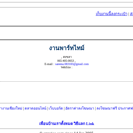
เก็บงานนี้ลงกระเป๋า
|
ส
งานพาร์ทไทม์
, สงขลา
065-405-0053 ,
E-mail :
sareena.083183@gmail.com
WebSite :
างานเชียงใหม่
|
ตลาดออนไลน์
|
เว็บบอร์ด
|
อัตราค่าลงโฆษณา
|
ลงโฆษณาฟรี ประกาศฟร
เพื่อนบ้านเราทั้งหมด วิธีแลก Link