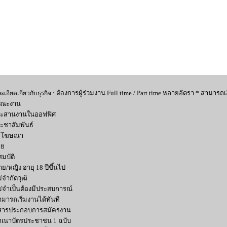
: ต้องการผู้ร่วมงาน Full time / Part time หลายอัตรา * สามาร
เอียดเกี่ยวกับธุรกิจ
ษณะงาน
ระสานงานในออฟฟิศ
ะชาสัมพันธ์
ื่อโฆษณา
าย
มบัติ
าย/หญิง อายุ 18 ปีขึ้นไป
ม่จำกัดวุฒิ
ม่จำเป็นต้องมีประสบการณ์
ามารถเริ่มงานได้ทันที
สารประกอบการสมัครงาน
ำเนาบัตรประชาชน 1 ฉบับ