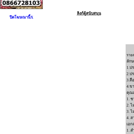
ลิงก์ผู้สนับสนุน
ปิดโฆษณานี้X
รายละ
ลัก
1.ป
2.ปร
3.ส
4.ข
คุณส
1. ช
2. ไ
3. ไ
4. ส
เอก
1. ส