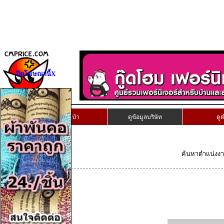
ปิดโฆษณานี้X
เก็บงานนี้ลงกระเป๋า
ดูข้อมูลบริษัท
ดู
ค้นหาตำแน่งงานท