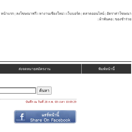
หน้าแรก
ลงโฆษณาฟรี
หางานเชียงใหม่
เว็บบอร์ด
ตลาดออนไลน์
อัตราค่าโฆษณา
|
l
l
|
|
ผ้าพันคอ
ของชำร่วย
|
|
ส่งจดหมายสมัครงาน
พิมพ์หน้านี้
บันทึก ณ วันที่ 28 ก.พ. 69 เวลา 10:09:29