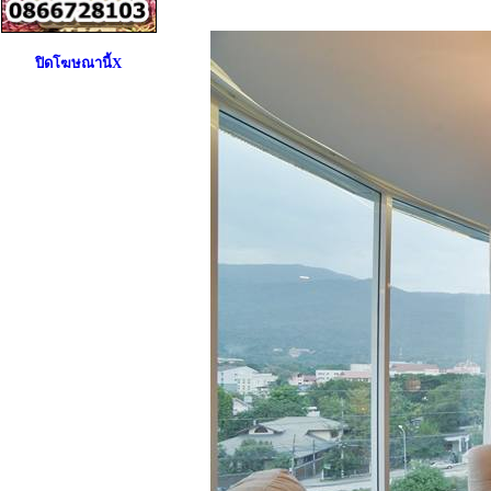
ปิดโฆษณานี้X