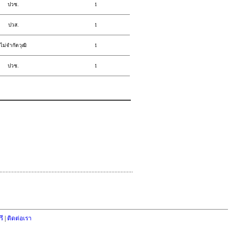
ปวช.
1
ปวส.
1
ไม่จำกัดวุฒิ
1
ปวช.
1
ี
|
ติดต่อเรา