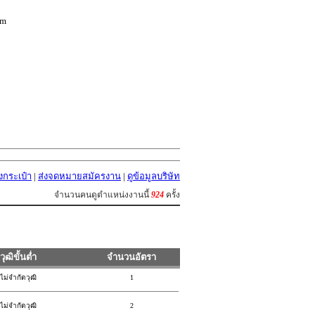
om
ลงกระเป๋า
|
ส่งจดหมายสมัครงาน
|
ดูข้อมูลบริษัท
จำนวนคนดูตำแหน่งงานนี้
924
ครั้ง
วุฒิขั้นต่ำ
จำนวนอัตรา
ไม่จำกัดวุฒิ
1
ไม่จำกัดวุฒิ
2