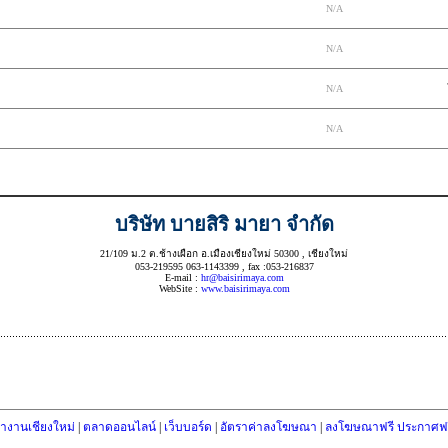
N/A
N/A
N/A
N/A
บริษัท บายสิริ มายา จำกัด
21/109 ม.2 ต.ช้างเผือก อ.เมืองเชียงใหม่ 50300 , เชียงใหม่
053-219595 063-1143399 , fax :053-216837
E-mail :
hr@baisirimaya.com
WebSite :
www.baisirimaya.com
างานเชียงใหม่
|
ตลาดออนไลน์
|
เว็บบอร์ด
|
อัตราค่าลงโฆษณา
|
ลงโฆษณาฟรี ประกาศฟร