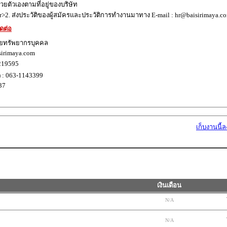
้วยตัวเองตามที่อยู่ของบริษัท
r>2. ส่งประวัติของผู้สมัครและประวัติการทำงานมาทาง E-mail : hr@baisirimaya.c
ดต่อ
ฝ่ายทรัพยากรบุคคล
sirimaya.com
-219595
) : 063-1143399
37
เก็บงานนี้
เงินเดือน
N/A
N/A