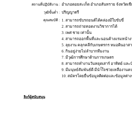
อำเภอดอยสะเก็ด อำเภอสันทราย จังหวัดเชี
สถานที่ปฏิบัติงาน :
ปริญญาตรี
วุฒิขั้นต่ำ :
คุณสมบัติ :
1. สามารถขับรถยนต์ได้คล่องมีใบขับขี่
2. สามารถถ่ายทอดงานวิชาการได้
3. เพศ ชาย เท่านั้น
4. สามารถออกพื้นที่และนอนค้างแรมหน้าง
5. ลุยงาน คลุกคลีกับเกษตรกร หมอดินอาสา 
6. กินอยู่ง่ายไม่ลำบากทีมงาน
7. มีวุฒิการศึกษาด้านการเกษตร
8. สามารถทำงานวันหยุดเสาร์ อาทิตย์ และนั
9. มีมนุษย์สัมพันธ์ดี มีนำ้ใจช่วยเหลืองานคน
10. สมัครโดยยื่นข้อมูลติดต่อและข้อมูลต่าง
ลิงก์ผู้สนับสนุน