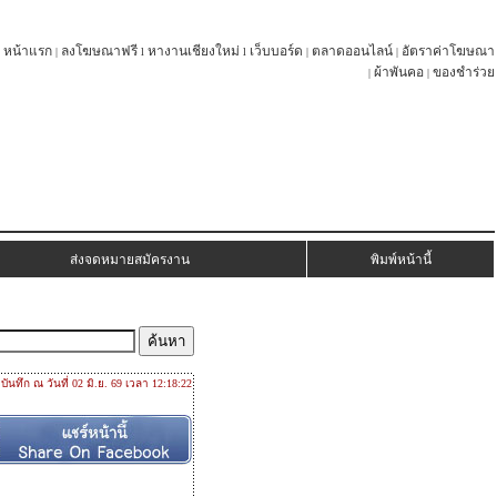
หน้าแรก
ลงโฆษณาฟรี
หางานเชียงใหม่
เว็บบอร์ด
ตลาดออนไลน์
อัตราค่าโฆษณา
|
l
l
|
|
ผ้าพันคอ
ของชำร่วย
|
|
ส่งจดหมายสมัครงาน
พิมพ์หน้านี้
บันทึก ณ วันที่ 02 มิ.ย. 69 เวลา 12:18:22