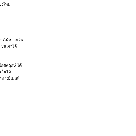
ยงใหม่
านได้หลายวัน
ชนเผ่าได้
กขัตฤกษ์ ได้
อื่นได้
ๆทางอีเมลล์