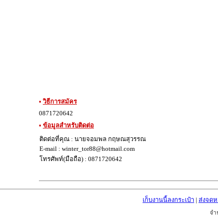
•
วิธีการสมัคร
0871720642
•
ข้อมูลสำหรับติดต่อ
ติดต่อที่คุณ : นายจอมพล กฤษณสุวรรณ
E-mail : winter_tor88@hotmail.com
โทรศัพท์(มือถือ) : 0871720642
เก็บงานนี้ลงกระเป๋า
|
ส่งจด
จำ