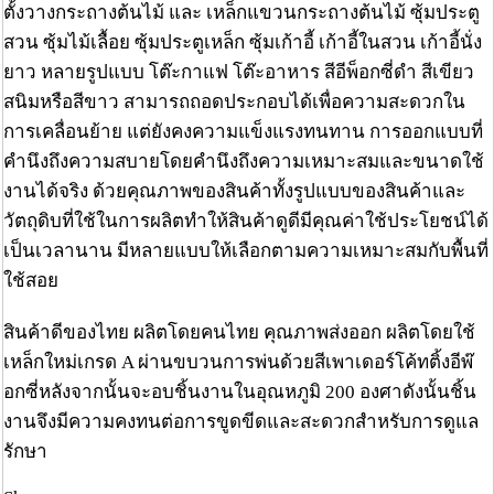
ตั้งวางกระถางต้นไม้ และ เหล็กแขวนกระถางต้นไม้ ซุ้มประตู
สวน ซุ้มไม้เลื้อย ซุ้มประตูเหล็ก ซุ้มเก้าอี้ เก้าอี้ในสวน เก้าอี้นั่ง
ยาว หลายรูปแบบ โต๊ะกาแฟ โต๊ะอาหาร สีอีพ็อกซี่ดำ สีเขียว
สนิมหรือสีขาว สามารถถอดประกอบได้เพื่อความสะดวกใน
การเคลื่อนย้าย แต่ยังคงความแข็งแรงทนทาน การออกแบบที่
คำนึงถึงความสบายโดยคำนึงถึงความเหมาะสมและขนาดใช้
งานได้จริง ด้วยคุณภาพของสินค้าทั้งรูปแบบของสินค้าและ
วัตถุดิบที่ใช้ในการผลิตทำให้สินค้าดูดีมีคุณค่าใช้ประโยชน์ได้
เป็นเวลานาน มีหลายแบบให้เลือกตามความเหมาะสมกับพื้นที่
ใช้สอย
สินค้าดีของไทย ผลิตโดยคนไทย คุณภาพส่งออก ผลิตโดยใช้
เหล็กใหม่เกรด A ผ่านขบวนการพ่นด้วยสีเพาเดอร์โค้ทติ้งอีพ๊
อกซี่หลังจากนั้นจะอบชิ้นงานในอุณหภูมิ 200 องศาดังนั้นชิ้น
งานจึงมีความคงทนต่อการขูดขีดและสะดวกสำหรับการดูแล
รักษา