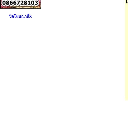
ปิดโฆษณานี้X