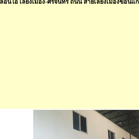
เลอนีโอ เลี่ยงเมือง-ศรีจันทร์ ถนน สายเลี่ยงเมืองขอนแ