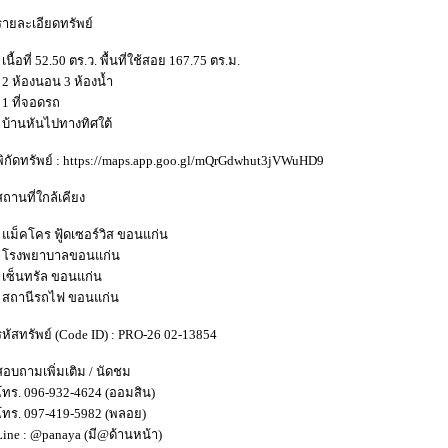
รายละเอียดทรัพย์
- เนื้อที่ 52.50 ตร.ว. พื้นที่ใช้สอย 167.75 ตร.ม.
- 2 ห้องนอน 3 ห้องน้ำ
- 1 ที่จอดรถ
- บ้านหันไปทางทิศใต้
พิกัดทรัพย์ : https://maps.app.goo.gl/mQrGdwhut3jVWuHD9
สถานที่ใกล้เคียง
- แม็คโคร ฟู้ดเซอร์วิส ขอนแก่น
- โรงพยาบาลขอนแก่น
- เซ็นทรัล ขอนแก่น
- สถานีรถไฟ ขอนแก่น
รหัสทรัพย์ (Code ID) : PRO-26 02-13854
สอบถามเพิ่มเติม / นัดชม
โทร. 096-932-4624 (ออมสิน)
โทร. 097-419-5982 (พลอย)
Line : @panaya (มี@ด้านหน้า)