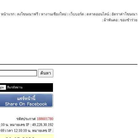
หน้าแรก
ลงโฆษณาฟรี
หางานเชียงใหม่
เว็บบอร์ด
ตลาดออนไลน์
อัตราค่าโฆษณา
|
l
l
|
|
ผ้าพันคอ
ของชำร่วย
|
|
ลืมรหัสผ่าน
รหัสประกาศ
188601780
0:10 น. หมายเลข IP : 49.228.30.192
ค. 69 เวลา 12:10:10 น. หมายเลข IP :