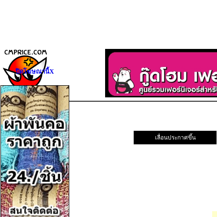
ปิดโฆษณานี้X
เลื่อนประกาศขึ้น