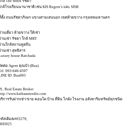
ใกล้ The Street รัชดา
ใกล้โรงเรียนนานาชาติ เช่น KIS Regent’s และ SISB
ที่ตั้ง ถนนรัชดาภิเษก แขวงสามเสนนอก เขตห้วยขวาง กรุงเทพมหานคร
บ้านเดี่ยว ห้วยขวาง ให้เช่า
บ้านเช่า รัชดา ใกล้ MRT
บ้านใกล้สถานทูตจีน
บ้านเช่า สุทธิสาร
Luxury house Ratchada
ติดต่อ Agent คุณบัว (Bua)
Tel: 093-646-4597
LINE ID: Bua093
PL. Real Estate Broker
http://www.kaibaanteedin.com
บริการรับฝากเช่า/ขาย คอนโด บ้าน ที่ดิน โกดัง โรงงาน อสังหาริมทรัพย์ทุกชนิด
รหัสเดิม&#65279;
BH3925