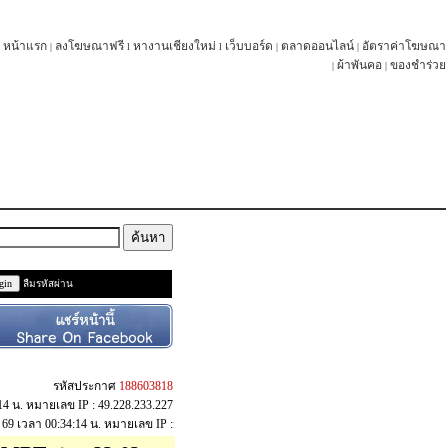
หน้าแรก
ลงโฆษณาฟรี
หางานเชียงใหม่
เว็บบอร์ด
ตลาดออนไลน์
อัตราค่าโฆษณา
|
l
l
|
|
ผ้าพันคอ
ของชำร่วย
|
|
ลืมรหัสผ่าน
รหัสประกาศ
188603818
4:14 น. หมายเลข IP : 49.228.233.227
.ค. 69 เวลา 00:34:14 น. หมายเลข IP :