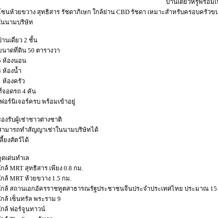
บ้านเดี่ยวหรูพร้อ
โซนห้วยขวาง สุทธิสาร รัชดาภิเษก ใกล้ย่าน CBD รัชดา เหมาะสำหรับครอบครัวขน
ในนามบริษัท
้านเดี่ยว 2 ชั้น
ขนาดที่ดิน 50 ตารางวา
5 ห้องนอน
3 ห้องน้ำ
1 ห้องครัว
ที่จอดรถ 4 คัน
เฟอร์นิเจอร์ครบ พร้อมเข้าอยู่
รองรับผู้เช่าชาวต่างชาติ
สามารถทำสัญญาเช่าในนามบริษัทได้
ลี้ยงสัตว์ได้
จุดเด่นทำเล
ใกล้ MRT สุทธิสาร เพียง 0.8 กม.
ใกล้ MRT ห้วยขวาง 1.5 กม.
ใกล้ สถานเอกอัครราชทูตสาธารณรัฐประชาชนจีนประจำประเทศไทย ประมาณ 15 
ใกล้ เซ็นทรัล พระราม 9
ใกล้ ฟอร์จูนทาวน์