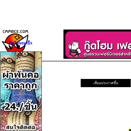
ปิดโฆษณานี้X
เลื่อนประกาศขึ้น