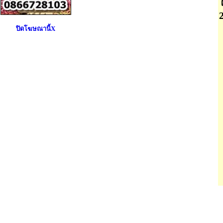
ปิดโฆษณานี้X