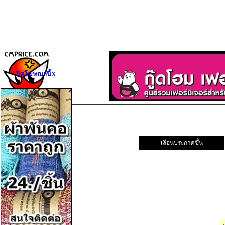
ปิดโฆษณานี้X
เลื่อนประกาศขึ้น