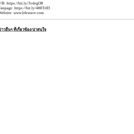
F/B: https://bit.ly/3vdegO8
Fanpage: https://bit.ly/488TrlD
Website: www.lifewave.com
ข่าวอื่นๆ ที่เกี่ยวข้อง/น่าสนใจ