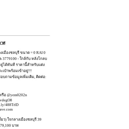
กาศ
างเมืองชลบุรี ขนาด = 0 RAI 0
h 3779100 - ใกล้กับ หลังโกลบ
อยู่ได้ทันที ราคานี้สำหรับแต่ง
ะเป๋าพร้อมเข้าอยู่!!!
บถามข้อมูลเพิ่มเติม, ติดต่อ:
2
 หรือ @yem0202n
/3vdegO8
t.ly/488TrlD
wave.com
ี่ยว) ใจกลางเมืองชลบุรี 39
,779,100 บาท