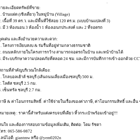
.
รายละเอียดทรัพย์ที่ขาย:
1. บ้านแฝด (เชิงเดี่ยว) ในหมู่บ้าน (Village)
2. เนื้อที่ 39 ตร.ว. และมีพื้นที่ใช้สอย 120 ตร.ม. (แบบบ้านแปลงที่ 3)
3. มี 3 ห้องนอน 3 ห้องน้ำ 1 ห้องเอนกประสงค์ และ 2 ที่จอดรถ
จุดเด่น และสิ่งอำนวยความสะดวก:
1. โครงการเงียบสงบ & ร่มรื่นที่อยู่ท่ามกลางธรรมชาติ
2. ถนนหลักภายในโครงการกว้าง สามารถจอดรถในบ้าน และหน้าบ้านได้
3. มีระบบรักษาความปลอดภัยที่ตลอด 24 ชม. และมีการบันทึกการเข้า-ออกด้วย C
สถานที่สำคัญบริเวณใกล้เคียง:
1. โกลบอลเฮ้าส์ ชลบุรี (เส้นถนนเลี่ยงเมืองชลบุรี) 500 ม.
2. โลตัส ชลบุรี 2.5 กม.
3. เซ็นทรัล ชลบุรี 2.7 กม.
ภาษี & ค่าโอนกรรมสิทธิ์: ค่าใช้จ่ายในเรื่องของค่าภาษี, ค่าโอนกรรมสิทธิ์ และอื่น 
หมายเหตุ : ราคานี้สำหรับแต่งครบจบที่เดียว หิ้วกระเป๋าพร้อมเข้าอยู่!!!
สนใจ และต้องการสอบถามข้อมูลเพิ่มเติม, ติดต่อ: โดม รัชดา
โทร: 065-586-9872
ไลน์ไอดี: giantmw หรือ @yem0202n