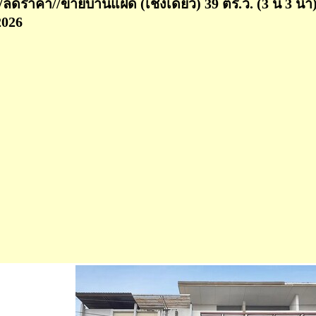
//ลดราคา//ขายบ้านแฝด (เชิงเดี่ยว) 39 ตร.ว. (3 น 3 น้ำ
2026