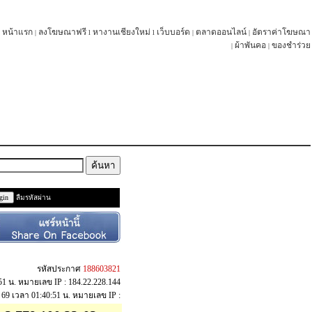
หน้าแรก
ลงโฆษณาฟรี
หางานเชียงใหม่
เว็บบอร์ด
ตลาดออนไลน์
อัตราค่าโฆษณา
|
l
l
|
|
ผ้าพันคอ
ของชำร่วย
|
|
ลืมรหัสผ่าน
รหัสประกาศ
188603821
0:51 น. หมายเลข IP : 184.22.228.144
.ค. 69 เวลา 01:40:51 น. หมายเลข IP :