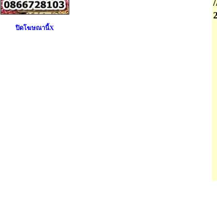
ปิดโฆษณานี้X