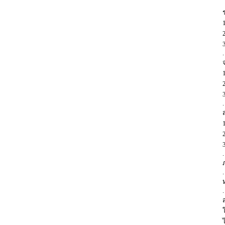
.
.
.
.
.