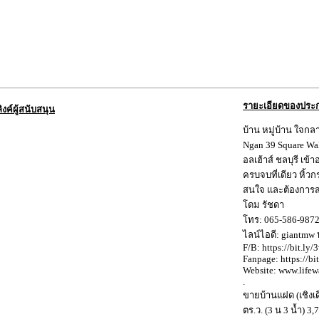
รายะเอียดของประ
ลิงค์ผู้สนับสนุน
บ้าน หมู่บ้าน ใจกล
Ngan 39 Square Wa
อลเฮ้าส์ ชลบุรี เข้า
ครบจบที่เดียว หิ้วกร
สนใจ และต้องการสอ
โดม รัชดา
โทร: 065-586-987
ไลน์ไอดี: giantmw
F/B: https://bit.ly
Fanpage: https://bi
Website: www.life
.
ขายบ้านแฝด (เชิงเด
ตร.ว. (3 น 3 น้ำ) 3