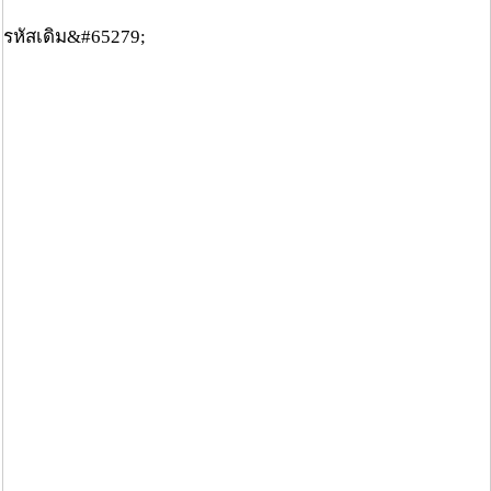
รหัสเดิม&#65279;