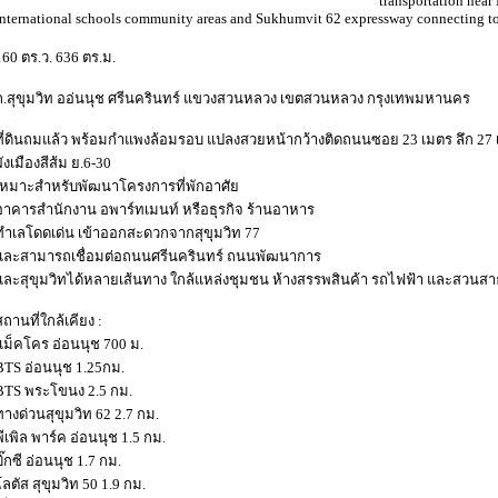
transportation near
international schools community areas and Sukhumvit 62 expressway connecting to
160 ตร.ว. 636 ตร.ม.
ถ.สุขุมวิท ออ่นนุช ศรีนครินทร์ แขวงสวนหลวง เขตสวนหลวง กรุงเทพมหานคร
ที่ดินถมแล้ว พร้อมกำแพงล้อมรอบ แปลงสวยหน้ากว้างติดถนนซอย 23 เมตร ลึก 27
ผังเมืองสีส้ม ย.6-30
เหมาะสำหรับพัฒนาโครงการที่พักอาศัย
อาคารสำนักงาน อพาร์ทเมนท์ หรือธุรกิจ ร้านอาหาร
ทำเลโดดเด่น เข้าออกสะดวกจากสุขุมวิท 77
และสามารถเชื่อมต่อถนนศรีนครินทร์ ถนนพัฒนาการ
และสุขุมวิทได้หลายเส้นทาง ใกล้แหล่งชุมชน ห้างสรรพสินค้า รถไฟฟ้า และสว
สถานที่ใกล้เคียง :
แม็คโคร อ่อนนุช 700 ม.
BTS อ่อนนุช 1.25กม.
BTS พระโขนง 2.5 กม.
ทางด่วนสุขุมวิท 62 2.7 กม.
พีเพิล พาร์ค อ่อนนุช 1.5 กม.
บิ๊กซี อ่อนนุช 1.7 กม.
โลตัส สุขุมวิท 50 1.9 กม.