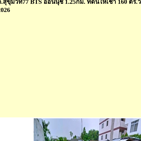
ถ.สุขุมวิท77 BTS อ่อนนุช 1.25กม. ที่ดินให้เช่า 160 ตร.
2026