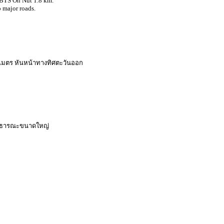
 BTS On Nut 1.8 km.
 major roads.
 เมตร หันหน้าทางทิศตะวันออก
นสาธารณะขนาดใหญ่