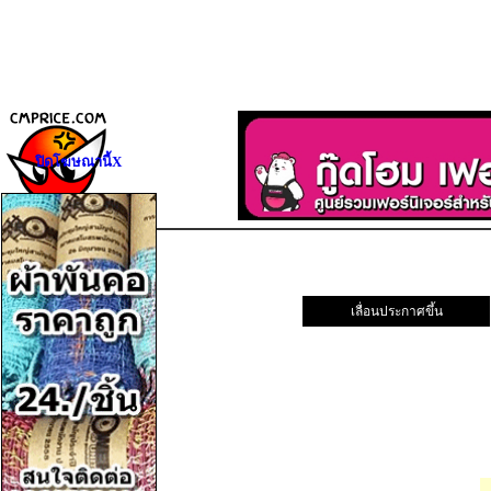
ปิดโฆษณานี้X
เลื่อนประกาศขึ้น