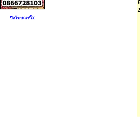
ปิดโฆษณานี้X