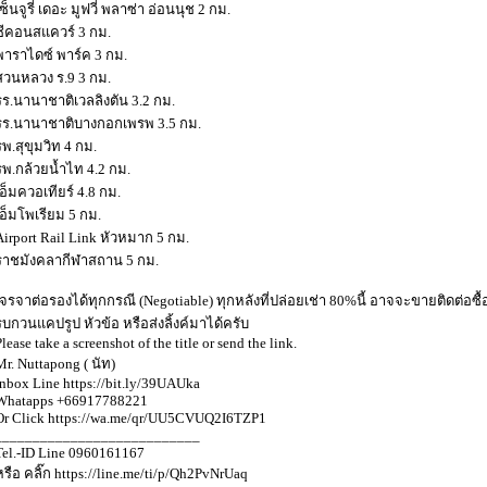
เซ็นจูรี่ เดอะ มูฟวี่ พลาซ่า อ่อนนุช 2 กม.
ซีคอนสแควร์ 3 กม.
พาราไดซ์ พาร์ค 3 กม.
สวนหลวง ร.9 3 กม.
รร.นานาชาติเวลลิงตัน 3.2 กม.
รร.นานาชาติบางกอกเพรพ 3.5 กม.
รพ.สุขุมวิท 4 กม.
รพ.กล้วยน้ำไท 4.2 กม.
เอ็มควอเทียร์ 4.8 กม.
เอ็มโพเรียม 5 กม.
Airport Rail Link หัวหมาก 5 กม.
ราชมังคลากีฬาสถาน 5 กม.
เจรจาต่อรองได้ทุกกรณี (Negotiable) ทุกหลังที่ปล่อยเช่า 80%นี้ อาจจะขายติดต่อซื้
รบกวนแคปรูป หัวข้อ หรือส่งลิ้งค์มาได้ครับ
Please take a screenshot of the title or send the link.
Mr. Nuttapong ( นัท)
Inbox Line https://bit.ly/39UAUka
Whatapps +66917788221
Or Click https://wa.me/qr/UU5CVUQ2I6TZP1
___________________________
Tel.-ID Line 0960161167
หรือ คลิ๊ก https://line.me/ti/p/Qh2PvNrUaq