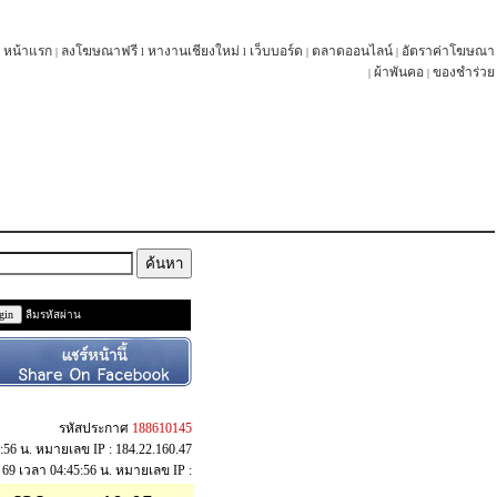
หน้าแรก
ลงโฆษณาฟรี
หางานเชียงใหม่
เว็บบอร์ด
ตลาดออนไลน์
อัตราค่าโฆษณา
|
l
l
|
|
ผ้าพันคอ
ของชำร่วย
|
|
ลืมรหัสผ่าน
รหัสประกาศ
188610145
5:56 น. หมายเลข IP : 184.22.160.47
ค. 69 เวลา 04:45:56 น. หมายเลข IP :