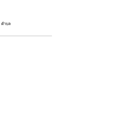
อ ตำบล