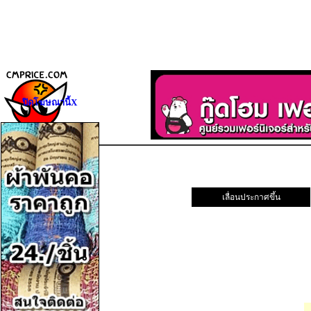
ปิดโฆษณานี้X
เลื่อนประกาศขึ้น