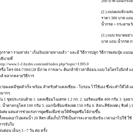
200 บาท แถมกระดาษ
(2.) แบบผงแห้ง ผสมแ
ราคา 380 บาท แถม
น้ำกรด + กระดาษวัด
(3.) แบบ ขนาดอย่าง
บาท แถม น้ำกรด กร
ทุกราคา รวมค่าส่ง " เก็บเงินปลายทางแล้ว " และมี วิธีการปลูก วิธีการผสมปุ๋ย แน
อธิบายที่
http://www.1-2-hydro.com/smf/index.php?topic=1395.0
หรือ โทร 084-7394128 มีภาพ การเพาะ ต้นกล้าข้าวสาลีอ่อน แบบ ไฮโดรโปนิกส์ 
กส์ หลากหลายวิธีการ
ขายผงเคมีชุดสำเร็จ พร้อม สำหรับทำแคลเซียม - โบรอน ไว้ใช้เอง ซึ่งจะทำให้ได้ แ
กมากๆ
ใน 1 ชุดประกอบด้วย 1. แคลเซียมไนเตรท 1.2 กก. 2. บอริคแอซิค 400 กรัม 3. จุลธ
4. น้ำตาลกลูโคส 100 กรัม 5. แมกนีเซียมซัลเฟต 150 กรัม 6. สังกะสีซัลเฟต ( ซิงค์ ) 
พิเศษ ผสมสารช่วยเร่งการดูดซึมเพื่อช่วยให้พืชดูดซึมได้ง่ายขึ้น
ทั้งหมดเอาไปผสมน้ำ 20 ลิตร เพื่อเก็บไว้ใช้เป็นสารละลายเข้มข้น เวลาเอาไปใช้ ใช้ 2
สารจับใบ
พ่นตอน เย็นๆ 5 - 7 วัน ต่อ ครั้ง