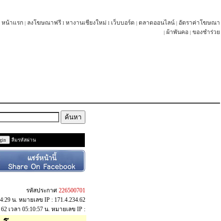
หน้าแรก
ลงโฆษณาฟรี
หางานเชียงใหม่
เว็บบอร์ด
ตลาดออนไลน์
อัตราค่าโฆษณา
|
l
l
|
|
ผ้าพันคอ
ของชำร่วย
|
|
ลืมรหัสผ่าน
รหัสประกาศ
226500701
44:29 น. หมายเลข IP : 171.4.234.62
พ. 62 เวลา 05:10:57 น. หมายเลข IP :