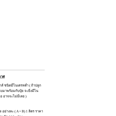
กาศ
ส์ ชนิดมีไนเตรทต่ำ ( ถ้าปลูก
มาพร้อมกับปุ๋ย จะยิ่งมีไน
รือ อาจจะไม่มีเลย )
จ อย่างละ ( A + B) 1 ลิตร ราคา