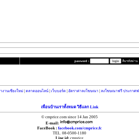
password :
ลืมรหัสผ่าน
างานเชียงใหม่
|
ตลาดออนไลน์
|
เว็บบอร์ด
|
อัตราค่าลงโฆษณา
|
ลงโฆษณาฟรี ประกาศฟร
เพื่อนบ้านเราทั้งหมด วิธีแลก Link
© cmprice.com since 14 Jan 2005
E-mail:
FaceBook :
facebook.com/cmprice.fc
TEL. 08-0500-1180
Line id:
cmprice