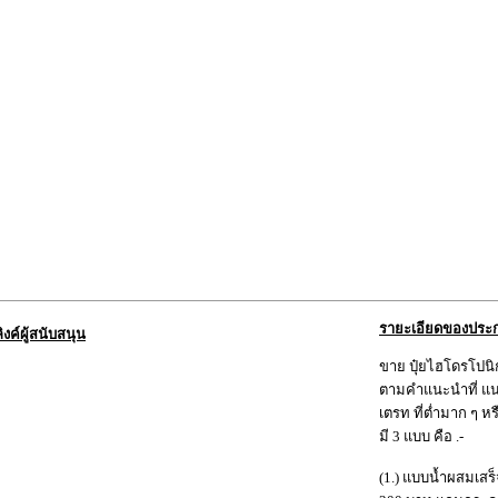
รายะเอียดของประ
ลิงค์ผู้สนับสนุน
ขาย ปุ๋ยไฮโดรโปนิก
ตามคำแนะนำที่ แนบ
เตรท ที่ต่ำมาก ๆ ห
มี 3 แบบ คือ .-
(1.) แบบน้ำผสมเสร็