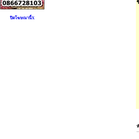
ปิดโฆษณานี้X
ห