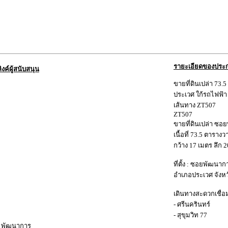
รายะเอียดของประ
ลิงค์ผู้สนับสนุน
ขายที่ดินเปล่า 73
ประเวศ ใก้รถไฟฟ้า
เส้นทาง ZT507
ZT507
ขายที่ดินเปล่า ซอ
เนื้อที่ 73.5 ตารางว
กว้าง 17 เมตร ลึก 
ที่ตั้ง : ซอยพัฒน
อำเภอประเวศ จังห
เดินทางสะดวกเชื่
- ศรีนครินทร์
- สุขุมวิท 77
- พัฒนาการ