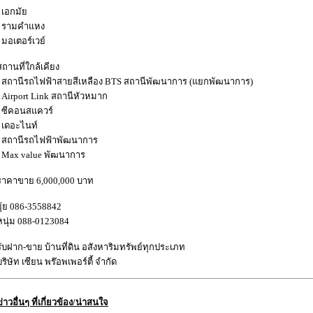
- เอกมัย
- รามคำแหง
- มอเตอร์เวย์
สถานที่ใกล้เคียง
- สถานีรถไฟฟ้าสายสีเหลือง BTS สถานีพัฒนาการ (แยกพัฒนาการ)
- Airport Link สถานีหัวหมาก
- ซีคอนสแควร์
- เดอะไนท์
- สถานีรถไฟฟ้าพัฒนาการ
- Max value พัฒนาการ
ราคาขาย 6,000,000 บาท
ยุ้ย 086-3558842
หนุ่ม 088-0123084
รับฝาก-ขาย บ้านที่ดิน อสังหาริมทรัพย์ทุกประเภท
บริษัท เซียน พร๊อพเพอร์ตี้ จำกัด
ข่าวอื่นๆ ที่เกี่ยวข้อง/น่าสนใจ