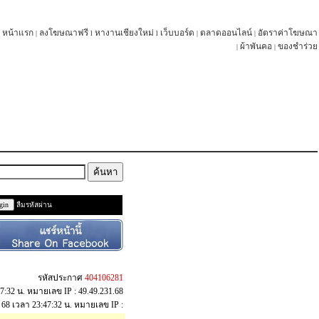
หน้าแรก
ลงโฆษณาฟรี
หางานเชียงใหม่
เว็บบอร์ด
ตลาดออนไลน์
อัตราค่าโฆษณา
|
l
l
|
|
ผ้าพันคอ
ของชำร่วย
|
|
ลืมรหัสผ่าน
รหัสประกาศ
404106281
47:32 น. หมายเลข IP : 49.49.231.68
ค. 68 เวลา 23:47:32 น. หมายเลข IP :