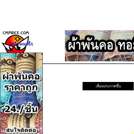
ปิดโฆษณานี้X
เลื่อนประกาศขึ้น