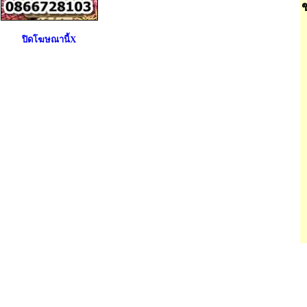
ปิดโฆษณานี้X