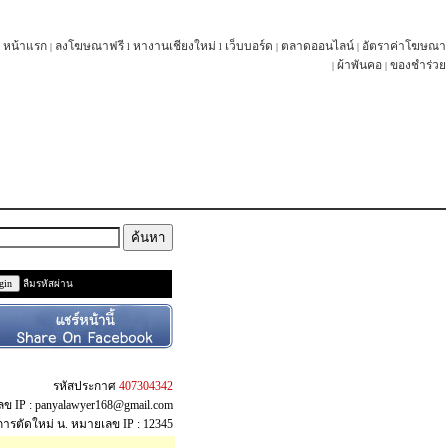
หน้าแรก
ลงโฆษณาฟรี
หางานเชียงใหม่
เว็บบอร์ด
ตลาดออนไลน์
อัตราค่าโฆษณา
|
l
l
|
|
ผ้าพันคอ
ของชำร่วย
|
|
ลืมรหัสผ่าน
รหัสประกาศ
407304342
เลข IP : panyalawyer168@gmail.com
าการตัดใหม่ น. หมายเลข IP : 12345