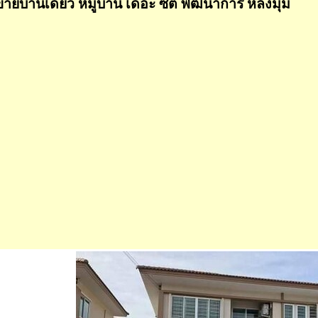
ขายบ้านเดี่ยว หมู่บ้าน เดอะ ซิตี้ พัฒนาการ หลังมุม