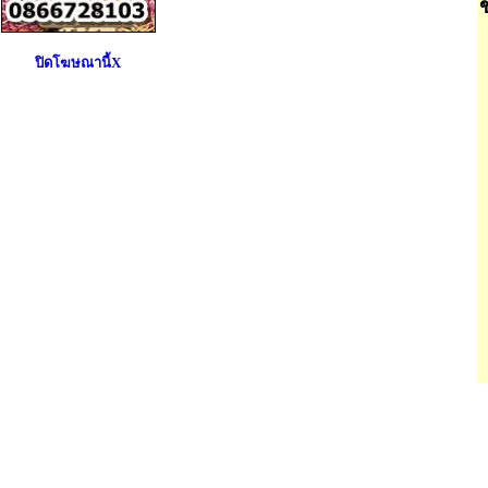
ปิดโฆษณานี้X