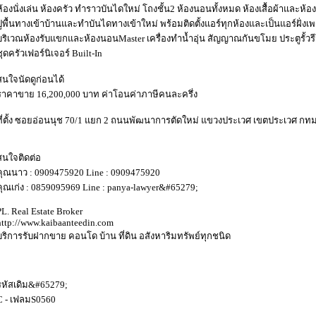
ห้องนั่งเล่น ห้องครัว ทำราวบันไดใหม่ โถงชั้น2 ห้องนอนทั้งหมด ห้องเสื้อผ้าและห้อง
ปูพื้นทางเข้าบ้านและทำบันไดทางเข้าใหม่ พร้อมติดตั้งแอร์ทุกห้องและเป็นแอร์ฝั่งเพ
บริเวณห้องรับแขกและห้องนอนMaster เครื่องทำน้ำอุ่น สัญญาณกันขโมย ประตูรั้ว
ชุดครัวเฟอร์นิเจอร์ Built-In
สนใจนัดดูก่อนได้
ราคาขาย 16,200,000 บาท ค่าโอนค่าภาษีคนละครึ่ง
ที่ตั้ง ซอยอ่อนนุช 70/1 แยก 2 ถนนพัฒนาการตัดใหม่ แขวงประเวศ เขตประเวศ กทม
สนใจติดต่อ
คุณนาว : 0909475920 Line : 0909475920
คุณเก่ง : 0859095969 Line : panya-lawyer&#65279;
PL. Real Estate Broker
http://www.kaibaanteedin.com
บริการรับฝากขาย คอนโด บ้าน ที่ดิน อสังหาริมทรัพย์ทุกชนิด
รหัสเดิม&#65279;
C - เฟลมS0560