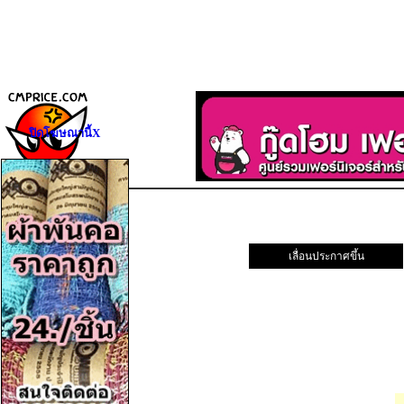
ปิดโฆษณานี้X
เลื่อนประกาศขึ้น