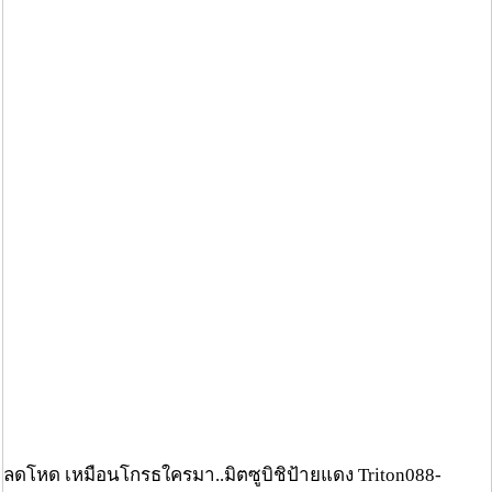
ลดโหด เหมือนโกรธใครมา..มิตซูบิชิป้ายแดง Triton088-