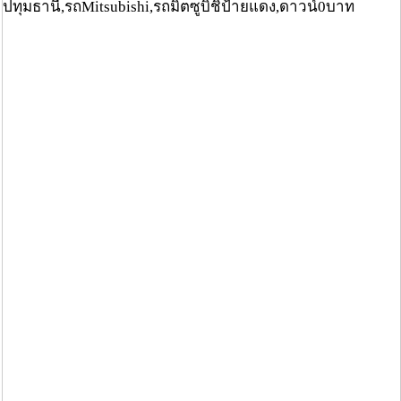
ปทุมธานี,รถMitsubishi,รถมิตซูบิชิป้ายแดง,ดาวน์0บาท