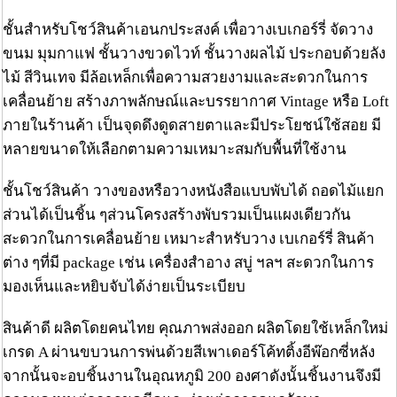
ชั้นสำหรับโชว์สินค้าเอนกประสงค์ เพื่อวางเบเกอร์รี่ จัดวาง
ขนม มุมกาแฟ ชั้นวางขวดไวท์ ชั้นวางผลไม้ ประกอบด้วยลัง
ไม้ สีวินเทจ มีล้อเหล็กเพื่อความสวยงามและสะดวกในการ
เคลื่อนย้าย สร้างภาพลักษณ์และบรรยากาศ Vintage หรือ Loft
ภายในร้านค้า เป็นจุดดึงดูดสายตาและมีประโยชน์ใช้สอย มี
หลายขนาดให้เลือกตามความเหมาะสมกับพื้นที่ใช้งาน
ชั้นโชว์สินค้า วางของหรือวางหนังสือแบบพับได้ ถอดไม้แยก
ส่วนได้เป็นชิ้น ๆส่วนโครงสร้างพับรวมเป็นแผงเดียวกัน
สะดวกในการเคลื่อนย้าย เหมาะสำหรับวาง เบเกอร์รี่ สินค้า
ต่าง ๆที่มี package เช่น เครื่องสำอาง สบู่ ฯลฯ สะดวกในการ
มองเห็นและหยิบจับได้ง่ายเป็นระเบียบ
สินค้าดี ผลิตโดยคนไทย คุณภาพส่งออก ผลิตโดยใช้เหล็กใหม่
เกรด A ผ่านขบวนการพ่นด้วยสีเพาเดอร์โค้ทติ้งอีพ๊อกซี่หลัง
จากนั้นจะอบชิ้นงานในอุณหภูมิ 200 องศาดังนั้นชิ้นงานจึงมี