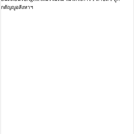
กตัญญูอสังหาฯ