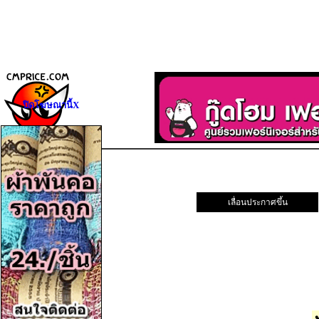
ปิดโฆษณานี้X
เลื่อนประกาศขึ้น