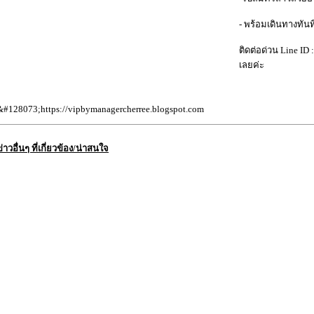
- พร้อมเดินทางทันท
ติดต่อด่วน Line ID 
เลยค่ะ
&#128073;https://vipbymanagercherree.blogspot.com
ข่าวอื่นๆ ที่เกี่ยวข้อง/น่าสนใจ