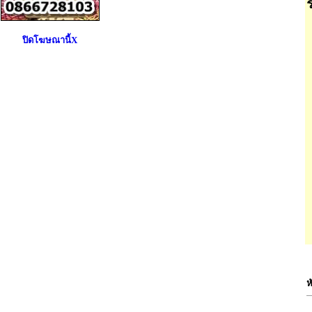
ปิดโฆษณานี้X
ห