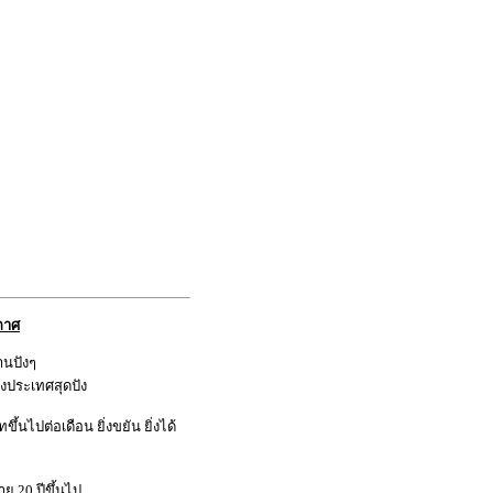
กาศ
งานปังๆ
างประเทศสุดปัง
ึ้นไปต่อเดือน ยิ่งขยัน ยิ่งได้
ุ 20 ปีขึ้นไป