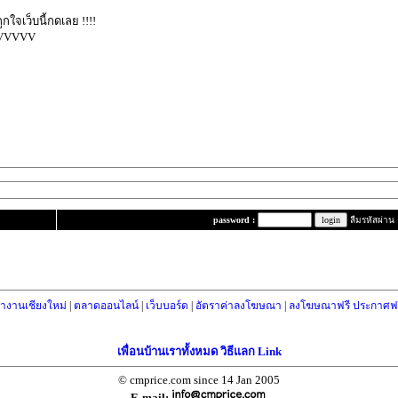
ถูกใจเว็บนี้กดเลย !!!!
VVVVV
password :
ลืมรหัสผ่าน
างานเชียงใหม่
|
ตลาดออนไลน์
|
เว็บบอร์ด
|
อัตราค่าลงโฆษณา
|
ลงโฆษณาฟรี ประกาศฟร
เพื่อนบ้านเราทั้งหมด วิธีแลก Link
© cmprice.com since 14 Jan 2005
E-mail: