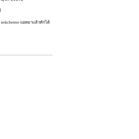
ี
: nekcherree แอดมาเเล้วทักได้