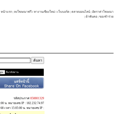
หน้าแรก
ลงโฆษณาฟรี
หางานเชียงใหม่
เว็บบอร์ด
ตลาดออนไลน์
อัตราค่าโฆษณา
|
l
l
|
|
ผ้าพันคอ
ของชำร่วย
|
|
ลืมรหัสผ่าน
รหัสประกาศ
858801329
5:00 น. หมายเลข IP : 182.232.74.97
ย. 68 เวลา 15:05:00 น. หมายเลข IP :