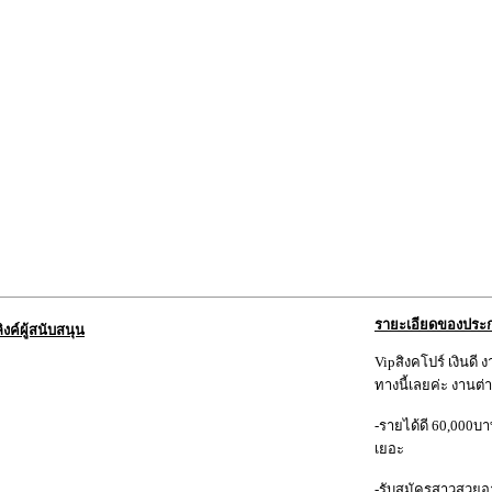
รายะเอียดของประ
ลิงค์ผู้สนับสนุน
Vipสิงคโปร์ เงินดี 
ทางนี้เลยค่ะ งานต่
-รายได้ดี 60,000บาทข
เยอะ
-รับสมัครสาวสวยอาย