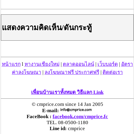
แสดงความคิดเห็น/ดันกระทู้
หน้าแรก
l
หางานเชียงใหม่
|
ตลาดออนไลน์
|
เว็บบอร์ด
|
อัตรา
ค่าลงโฆษณา
|
ลงโฆษณาฟรี ประกาศฟรี
|
ติดต่อเรา
วันที่ 08 เม.ย. 59 11:42:56 , ดู 7756 ครั้ง
กระทู้/ข่าว อื่นๆ ที่น่าสนใจ ในเว็บไซต์ cmprice.com
เพื่อนบ้านเราทั้งหมด วิธีแลก Link
ชื่นชม ตำรวจแม่ทาลำพูน ช่วยสาวลำพูนเหยื่อมิจฯ
หวิดสูญเงินเกือบสองแสน โชคดีรู้ตัวเร็ว! รีบแจ้งตร.
© cmprice.com since 14 Jan 2005
ประสาน สตช.สายด่วน 1441 อายัดบัญชี-ตามเงินได้
E-mail:
คืนครบ
FaceBook :
facebook.com/cmprice.fc
TEL. 08-0500-1180
Line id:
cmprice
ตร.สภ.เมืองลำพูน ยึดยาบ้ากว่า 700 เม็ด หลังชาว