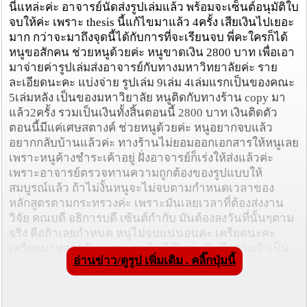
นี่แหล่ะค่ะ อาจารย์นัดส่งรูปเล่มแล้ว พร้อมจะเซ็นต์อนุมัติใบ
จบให้ค่ะ เพราะ thesis นี้แก้ไขมาแล้ว 4ครั้ง เสียเงินไปเยอะ
มาก กว่าจะมาถึงจุดนี้ได้กับการที่จะเรียนจบ พี่คะใครก็ได้
หนูขอสักคน ช่วยหนูด้วยค่ะ หนูขาดเงิน 2800 บาท เพื่อเอา
มาจ่ายค่ารูปเล่มส่งอาจารย์กับทางมหาวิทยาลัยค่ะ ราย
ละเอียดนะคะ แบ่งจ่าย รูปเล่ม 9เล่ม 4เล่มแรกเป็นของคณะ
5เล่มหลัง เป็นของมหาวิยาลัย หนูติดกับทางร้าน copy มา
แล้ว2ครั้ง รวมเป็นเงินทั้งสิ้นตอนนี้ 2800 บาท เงินติดตัว
ตอนนี้มีแค่เศษสตางค์ ช่วยหนูด้วยค่ะ หนูอยากจบแล้ว
อยากกลับบ้านแล้วค่ะ ทางร้านไม่ยอมออกเอกสารให้หนูเลย
เพราะหนูค้างชำระเค้าอยู่ ฝั่งอาจารย์ก็เร่งให้ส่งแล้วค่ะ
เพราะอาจารย์ตรวจทานความถูกต้องของรูปแบบให้
สมบูรณ์แล้ว ถ้าไม่งั้นหนูจะไม่จบตามกำหนดเวลาของ
หลักสูตรตามกระทรวงค่ะ เพราะมันเลยเวลาที่ต้องส่งงาน
วิจัย คณบดี อธิการบดี เซ้นต์กำกับ มันต้องลงวันที่นั้นๆตาม
จริง คือถ้าเลยกำหนด หนูไม่จบแน่นอนค่ะ เครียดนะคะ
เครียดมาหลายวัน เพราะหนูไม่มีเงินค่ะ มันมีความจำเป็น
อ่านข่าว/ดูรูป เพิ่มเติม . คลิ๊กปุ่มนี้
มากกับอนาคตชีวิตหนู หนูไม่รู้จะไปทำงานหาเงินได้จาก
ที่ไหน ร้านค้าที่เคยทำงาน part time เค้าก็ปิดช่วงสงกรานต์
กันแล้ว เค้าไม่รับคนทำงานค่ะ แม่กับยายก็ไม่มีเงินพอจะให้