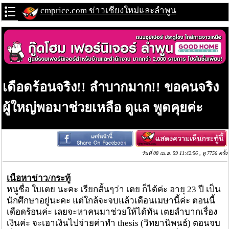
cmprice.com ข่าวเชียงใหม่และลำพูน
เดือดร้อนจริง!! ลำบากมาก!! ขอคนจริง
ผู้ใหญ่พอมาช่วยเหลือ ดูแล พูดคุยค่ะ
วันที่ 08 เม.ย. 59 11:42:56 , ดู 7756 ครั้ง
เนื้อหาข่าว/กระทู้
หนูชื่อ ใบเตย นะคะ เรียกสั้นๆว่า เตย ก็ได้ค่ะ อายุ 23 ปี เป็น
นักศึกษาอยู่นะคะ แต่ใกล้จะจบแล้วเดือนเมษานี้ค่ะ ตอนนี้
เดือดร้อนค่ะ เลยจะหาคนมาช่วยให้ได้ทัน เตยลำบากเรื่อง
เงินค่ะ จะเอาเงินไปจ่ายค่าทำ thesis (วิทยานิพนธ์) ตอนจบ