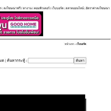
ก
ลงโฆษณาฟรี
หางาน
คอมพิวเตอร์
เว็บบอร์ด
ตลาดออนไลน์
อัตราค่าลงโฆษณา
|
l
l
l
|
|
หน้าแรก
»
เว็บบอร์ด
หมด
| ค้นหากระทู้ :