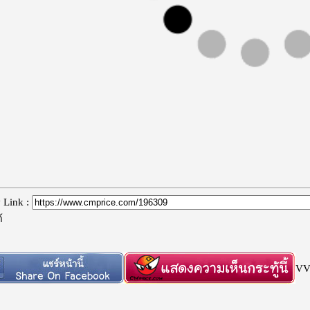
 Link :
้
VV 