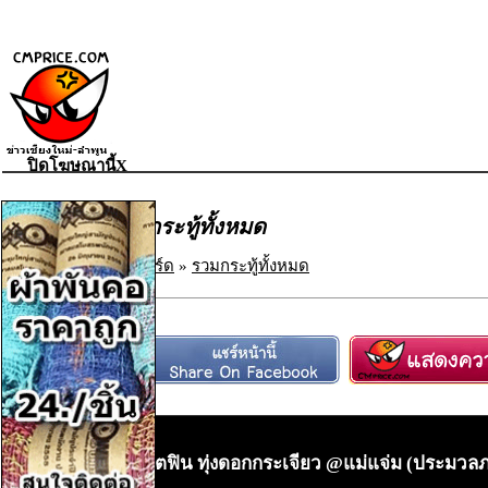
ปิดโฆษณานี้X
รวมกระทู้ทั้งหมด
เว็บบอร์ด
»
รวมกระทู้ทั้งหมด
โครตฟิน ทุ่งดอกกระเจียว @แม่แจ่ม (ประมวล
•