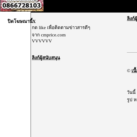
ลิงก์
ปิดโฆษณานี้X
กด like เพื่อติดตามข่าวสารดีๆ
จาก cmprice.com
VVVVVV
ลิงก์ผู้สนับสนุน
©
เนื
วันนี
รูป 