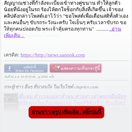
สัญญาณช่วงที่กำลังจะเบี่ยงเข้าทางคู่ขนาน ทำให้ลูกตัว
น้อยที่นั่งอยู่ในรถ ร้องไห้ตกใจช็อกกับสิ่งที่เกิดขึ้น เจ้าของ
คลิปดังกล่าวโพสต์เอาไว้ว่า "ขอโพสต์เพื่อเตือนสติทั้งตัวเอง
และคนอื่นๆ ขับรถระวังนะครับ ใจเย็นๆ ครับเวลาขับรถ ขอ
ให้ทุกคนปลอดภัย พระเจ้าคุ้มครองทุกท่าน" ..........
..อ่าน
เพิ่มเติม ..
ไม่แสดงโฆษณา
เครดิต:
https://http://news.sanook.com
วันที่ 04 ธ.ค. 60 09:30:06 , ดู 26905 ครั้ง
กระทู้/ข่าว อื่นๆ ที่น่าสนใจ ในเว็บไซต์ cmprice.com
ชื่นชม ตำรวจแม่ทาลำพูน ช่วยสาวลำพูนเหยื่อมิจฯ
หวิดสูญเงินเกือบสองแสน โชคดีรู้ตัวเร็ว! รีบแจ้งตร.
ประสาน สตช.สายด่วน 1441 อายัดบัญชี-ตามเงินได้
อ่านข่าว/ดูรูป เพิ่มเติม . คลิ๊กปุ่มนี้
คืนครบ