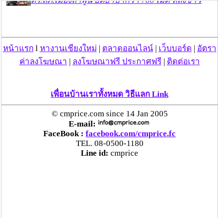
ตร.สภ.เมืองลำพูน ยึดยาบ้ากว่า 700 เม็ด หลังชาว
บ้านแจ้งพบถุงพลาสติกพันเทปสีดำต้องสงสัยในสวน
ลำไย
หน้าแรก
l
หางานเชียงใหม่
|
ตลาดออนไลน์
|
เว็บบอร์ด
|
อัตรา
แม่สะเรียง ลุยตรวจ “สกุชชี่“ ของเล่นอันตราย พบไร้
มาตรฐานเสี่ยงอันตราย สั่งห้ามขาย-เตือนภัยผู้
ค่าลงโฆษณา
|
ลงโฆษณาฟรี ประกาศฟรี
|
ติดต่อเรา
ปกครองเฝ้าระวังบุตรหลาน
เพื่อนบ้านเราทั้งหมด วิธีแลก Link
“ลาว” ส่ง “24 คนไทย” กลับประเทศผ่านด่าน
เชียงของ เพื่อดำเนินการตามกฎหมาย พบส่วนใหญ่มี
© cmprice.com since 14 Jan 2005
เอี่ยวแก๊งคอลเซ็นเตอร์
E-mail:
FaceBook :
facebook.com/cmprice.fc
TEL. 08-0500-1180
“ตรีนุช” เปิดตัวระบบ “e-WorkPermit” ลงทะเบียน
Line id:
cmprice
แรงงานต่างด้าวออนไลน์ ให้บริการ 24 ชั่วโมงทั่ว
ประเทศ เริ่ม 13 ต.ค. นี้
คพ. เผยผลตรวจคุณภาพน้ำแม่น้ำกก-แม่น้ำสาย-
แม่น้ำรวก-แม่น้ำโขง พื้นที่เชียงใหม่-เชียงราย ครั้งที่
8 “พบสารหนูสูงเกินค่ามาตรฐาน“