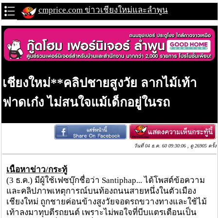
cmprice.com ข่าวเชียงใหม่และลำพูน
เชียงใหม่**คลิปชายสูงวัย ลากไม้เท้า
ฟาดเก๋ง ไม่สนใจแม้เด็กอยู่ในรถ
วันที่ 04 ธ.ค. 60 09:30:06 , ดู 26905 ครั้ง
เนื้อหาข่าว/กระทู้
(3 ธ.ค.) มีผู้ใช้เฟซบุ๊กชื่อว่า Santiphap... ได้โพสต์ข้อความ
และคลิปภาพเหตุการณ์บนท้องถนนสายหนึ่งในตัวเมือง
เชียงใหม่ ถูกชายค่อนข้างสูงวัยจอดรถขวางทางและใช้ไม้
เท้าลงมาทุบตีรถยนต์ เพราะไม่พอใจที่บีบแตรเตือนเป็น